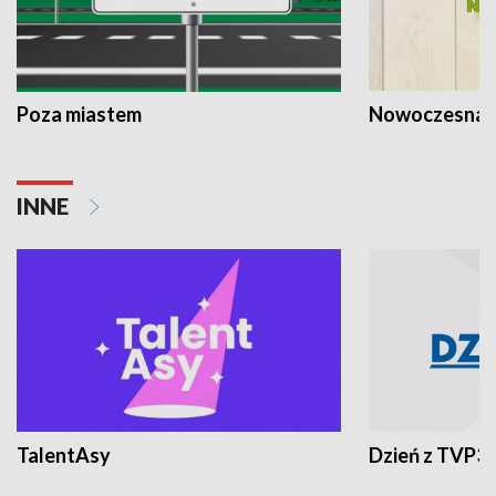
Poza miastem
Nowoczesna 
INNE
TalentAsy
Dzień z TVP3