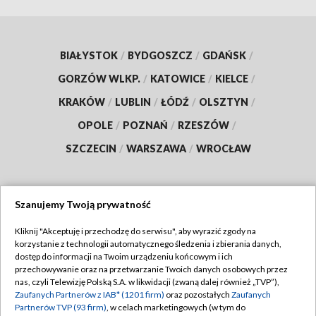
BIAŁYSTOK
/
BYDGOSZCZ
/
GDAŃSK
/
GORZÓW WLKP.
/
KATOWICE
/
KIELCE
/
KRAKÓW
/
LUBLIN
/
ŁÓDŹ
/
OLSZTYN
/
OPOLE
/
POZNAŃ
/
RZESZÓW
/
SZCZECIN
/
WARSZAWA
/
WROCŁAW
Szanujemy Twoją prywatność
Dołącz do nas:
Kliknij "Akceptuję i przechodzę do serwisu", aby wyrazić zgody na
korzystanie z technologii automatycznego śledzenia i zbierania danych,
TVP
dostęp do informacji na Twoim urządzeniu końcowym i ich
Abonament TVP
przechowywanie oraz na przetwarzanie Twoich danych osobowych przez
Regulamin TVP
nas, czyli Telewizję Polską S.A. w likwidacji (zwaną dalej również „TVP”),
Emisja w TVP
Zaufanych Partnerów z IAB* (1201 firm)
oraz pozostałych
Zaufanych
Polityka prywatności
Partnerów TVP (93 firm)
, w celach marketingowych (w tym do
Centrum informacji TVP