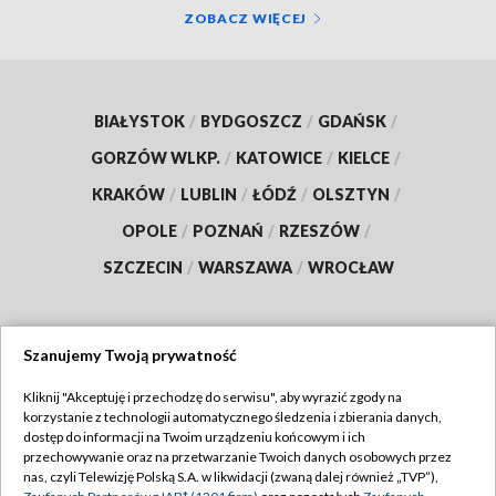
ZOBACZ WIĘCEJ
BIAŁYSTOK
/
BYDGOSZCZ
/
GDAŃSK
/
GORZÓW WLKP.
/
KATOWICE
/
KIELCE
/
KRAKÓW
/
LUBLIN
/
ŁÓDŹ
/
OLSZTYN
/
OPOLE
/
POZNAŃ
/
RZESZÓW
/
SZCZECIN
/
WARSZAWA
/
WROCŁAW
Szanujemy Twoją prywatność
Dołącz do nas:
Kliknij "Akceptuję i przechodzę do serwisu", aby wyrazić zgody na
korzystanie z technologii automatycznego śledzenia i zbierania danych,
TVP
dostęp do informacji na Twoim urządzeniu końcowym i ich
Abonament TVP
przechowywanie oraz na przetwarzanie Twoich danych osobowych przez
Regulamin TVP
nas, czyli Telewizję Polską S.A. w likwidacji (zwaną dalej również „TVP”),
Emisja w TVP