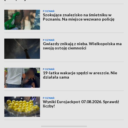
POZNAŃ
Szokujące znalezisko na śmietniku w
Poznaniu. Na miejsce wezwano policję
POZNAŃ
Gwiazdy znikają z nieba. Wielkopolska ma
swoją ostoję ciemności
POZNAŃ
19-latka wakacje spędzi w areszcie. Nie
działała sama
POZNAŃ
Wyniki Eurojackpot 07.08.2026. Sprawdź
liczby!