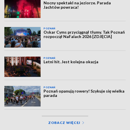
Nocny spektakl na jeziorze. Parada
Jachtów powraca!
POZNAŃ
Oskar Cyms przyciągnął tłumy. Tak Poznań
rozpoczął NaFalach 2026 [ZDJĘCIA]
POZNAŃ
Letni hit. Jest kolejna okazja
POZNAŃ
Poznań opanują rowery! Szykuje się wielka
parada
ZOBACZ WIĘCEJ