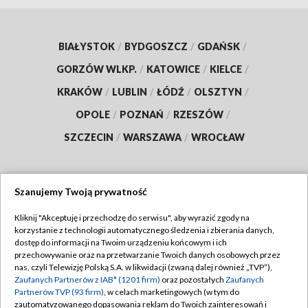
BIAŁYSTOK
/
BYDGOSZCZ
/
GDAŃSK
/
GORZÓW WLKP.
/
KATOWICE
/
KIELCE
/
KRAKÓW
/
LUBLIN
/
ŁÓDŹ
/
OLSZTYN
/
OPOLE
/
POZNAŃ
/
RZESZÓW
/
SZCZECIN
/
WARSZAWA
/
WROCŁAW
Szanujemy Twoją prywatność
Dołącz do nas:
Kliknij "Akceptuję i przechodzę do serwisu", aby wyrazić zgody na
korzystanie z technologii automatycznego śledzenia i zbierania danych,
TVP
dostęp do informacji na Twoim urządzeniu końcowym i ich
Abonament TVP
przechowywanie oraz na przetwarzanie Twoich danych osobowych przez
Regulamin TVP
nas, czyli Telewizję Polską S.A. w likwidacji (zwaną dalej również „TVP”),
Emisja w TVP
Polityka prywatności
Zaufanych Partnerów z IAB* (1201 firm)
oraz pozostałych
Zaufanych
Partnerów TVP (93 firm)
, w celach marketingowych (w tym do
Centrum informacji TVP
Moje zgody
zautomatyzowanego dopasowania reklam do Twoich zainteresowań i