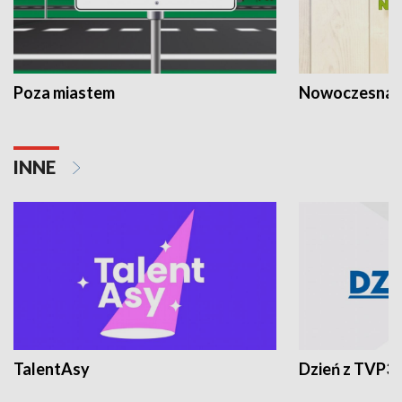
Poza miastem
Nowoczesna 
INNE
TalentAsy
Dzień z TVP3