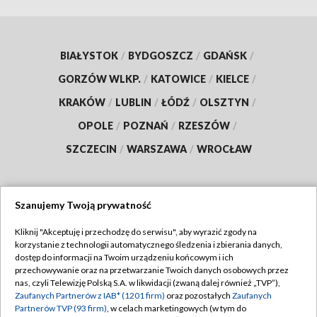
BIAŁYSTOK
/
BYDGOSZCZ
/
GDAŃSK
/
GORZÓW WLKP.
/
KATOWICE
/
KIELCE
/
KRAKÓW
/
LUBLIN
/
ŁÓDŹ
/
OLSZTYN
/
OPOLE
/
POZNAŃ
/
RZESZÓW
/
SZCZECIN
/
WARSZAWA
/
WROCŁAW
Szanujemy Twoją prywatność
Dołącz do nas:
Kliknij "Akceptuję i przechodzę do serwisu", aby wyrazić zgody na
korzystanie z technologii automatycznego śledzenia i zbierania danych,
TVP
dostęp do informacji na Twoim urządzeniu końcowym i ich
Abonament TVP
przechowywanie oraz na przetwarzanie Twoich danych osobowych przez
Regulamin TVP
nas, czyli Telewizję Polską S.A. w likwidacji (zwaną dalej również „TVP”),
Emisja w TVP
Zaufanych Partnerów z IAB* (1201 firm)
oraz pozostałych
Zaufanych
Polityka prywatności
Partnerów TVP (93 firm)
, w celach marketingowych (w tym do
Centrum informacji TVP