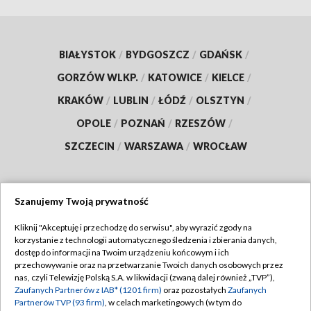
BIAŁYSTOK
/
BYDGOSZCZ
/
GDAŃSK
/
GORZÓW WLKP.
/
KATOWICE
/
KIELCE
/
KRAKÓW
/
LUBLIN
/
ŁÓDŹ
/
OLSZTYN
/
OPOLE
/
POZNAŃ
/
RZESZÓW
/
SZCZECIN
/
WARSZAWA
/
WROCŁAW
Szanujemy Twoją prywatność
Dołącz do nas:
Kliknij "Akceptuję i przechodzę do serwisu", aby wyrazić zgody na
korzystanie z technologii automatycznego śledzenia i zbierania danych,
TVP
dostęp do informacji na Twoim urządzeniu końcowym i ich
Abonament TVP
przechowywanie oraz na przetwarzanie Twoich danych osobowych przez
Regulamin TVP
nas, czyli Telewizję Polską S.A. w likwidacji (zwaną dalej również „TVP”),
Emisja w TVP
Zaufanych Partnerów z IAB* (1201 firm)
oraz pozostałych
Zaufanych
Polityka prywatności
Partnerów TVP (93 firm)
, w celach marketingowych (w tym do
Centrum informacji TVP