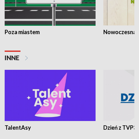
Poza miastem
Nowoczesna 
INNE
TalentAsy
Dzień z TVP3