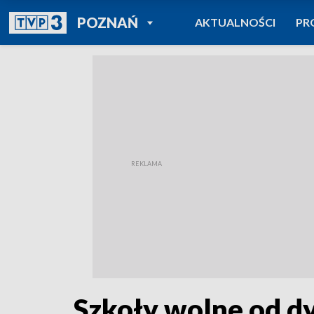
POWRÓT DO
POZNAŃ
AKTUALNOŚCI
PR
TVP REGIONY
Szkoły wolne od dy