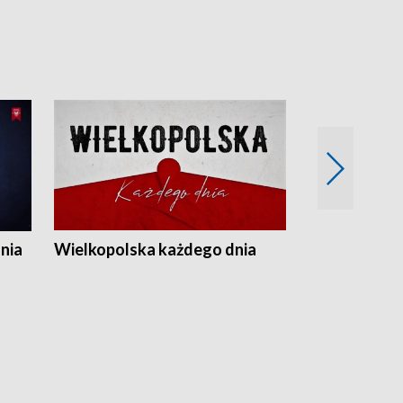
nia
Wielkopolska każdego dnia
Rozmowy z m