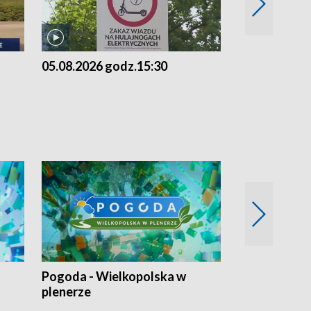
05.08.2026 godz.15:30
04.08.2026 g
Pogoda - Wielkopolska w
Eko prognoza
plenerze