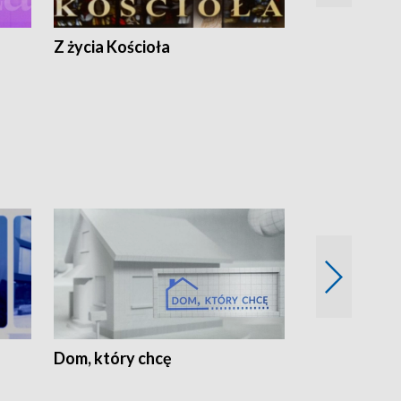
Z życia Kościoła
Jak rozmawia
Dom, który chcę
Biznes Wielk