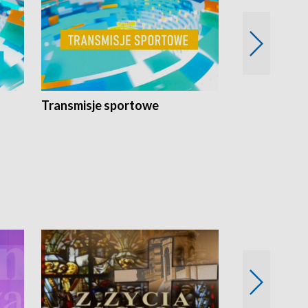
Transmisje sportowe
Reportaże s