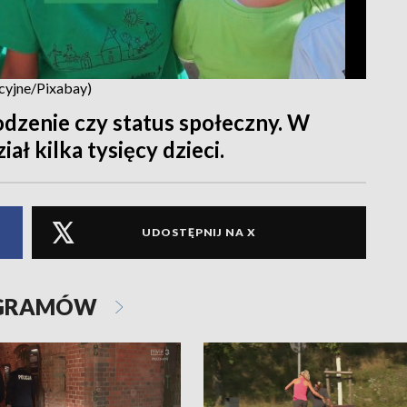
acyjne/Pixabay)
odzenie czy status społeczny. W
ał kilka tysięcy dzieci.
UDOSTĘPNIJ NA X
OGRAMÓW