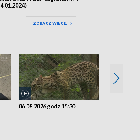
24.01.2024)
ZOBACZ WIĘCEJ
06.08.2026 godz.15:30
05.08.2026 g