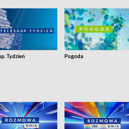
op. Tydzień
Pogoda