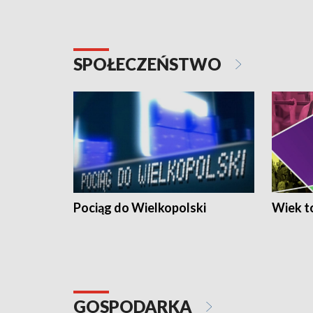
SPOŁECZEŃSTWO
Pociąg do Wielkopolski
Wiek to
GOSPODARKA