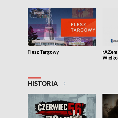
Flesz Targowy
rAZem 
Wielko
HISTORIA