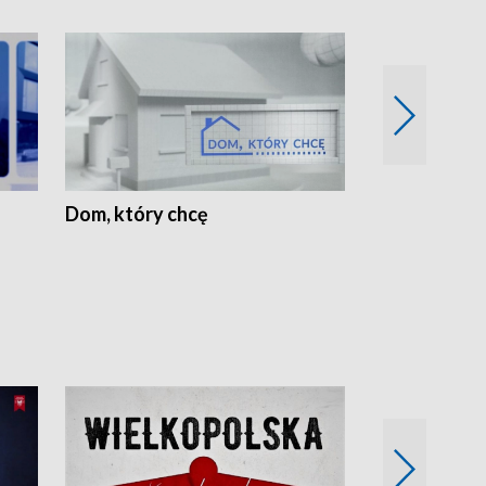
Dom, który chcę
Biznes Wielk