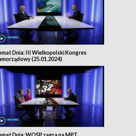
emat Dnia: III Wielkopolski Kongres
amorządowy (25.01.2024)
emat Dnia: WOŚP zagra na MPT