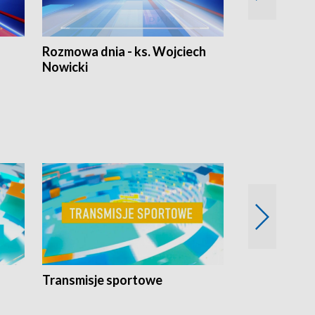
Rozmowa dnia - ks. Wojciech
Euro Fakty
Nowicki
Transmisje sportowe
Reportaże s