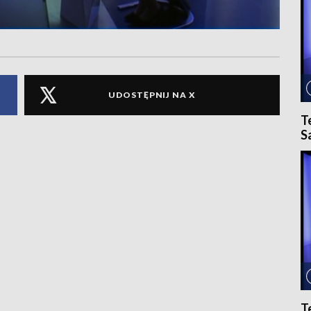
UDOSTĘPNIJ NA X
T
S
T