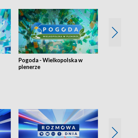
Pogoda - Wielkopolska w
Eko prognoza
plenerze