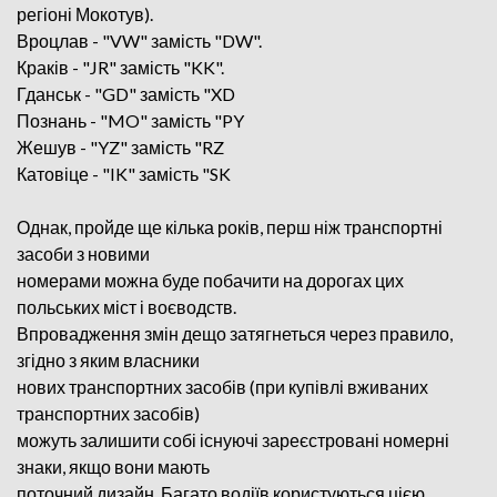
регіоні Мокотув).
Вроцлав - "VW" замість "DW".
Краків - "JR" замість "KK".
Гданськ - "GD" замість "XD
Познань - "MO" замість "PY
Жешув - "YZ" замість "RZ
Катовіце - "IK" замість "SK
Однак, пройде ще кілька років, перш ніж транспортні
засоби з новими
номерами можна буде побачити на дорогах цих
польських міст і воєводств.
Впровадження змін дещо затягнеться через правило,
згідно з яким власники
нових транспортних засобів (при купівлі вживаних
транспортних засобів)
можуть залишити собі існуючі зареєстровані номерні
знаки, якщо вони мають
поточний дизайн. Багато водіїв користуються цією