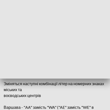
Катовіце - "IK"
та у Кракові - "JR".
Ініціали нових номерних знаків семи регіонів зміняться
наступним чином:
Нижня Сілезія - V (раніше "D")
Малопольське - J (раніше "K")
Мазовецьке - A (раніше мала літеру "W")
Підкарпатське - Y (раніше мала літеру "R")
Поморське - X (раніше ще мала літеру "G")
Сілезький - I (раніше була літера "S")
Великопольський - M (перед літерою "P")
Зміняться наступні комбінації літер на номерних знаках
міських та
воєводських центрів
Варшава - "AA" замість "WA" ("AE" замість "WE" в