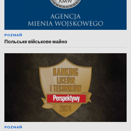
POZNAŃ
Польське військове майно
POZNAŃ