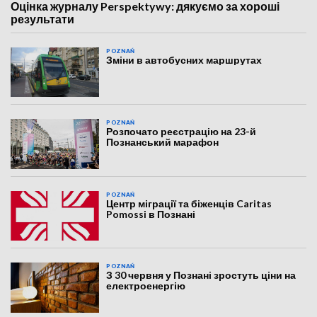
Оцінка журналу Perspektywy: дякуємо за хороші
результати
POZNAŃ
Зміни в автобусних маршрутах
POZNAŃ
Розпочато реєстрацію на 23-й
Познанський марафон
POZNAŃ
Центр міграції та біженців Caritas
Pomossi в Познані
POZNAŃ
З 30 червня у Познані зростуть ціни на
електроенергію