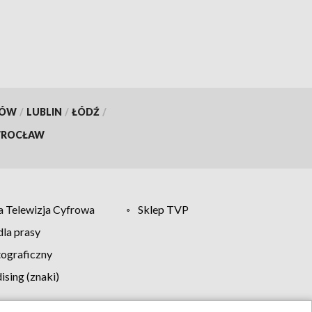
KÓW
/
LUBLIN
/
ŁÓDŹ
/
ROCŁAW
 Telewizja Cyfrowa
Sklep TVP
la prasy
tograficzny
sing (znaki)