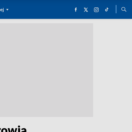
ej
rowia