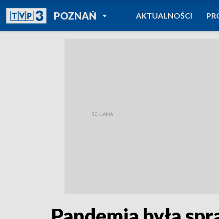
POWRÓT DO
POZNAŃ
AKTUALNOŚCI
PR
TVP REGIONY
Pandemia była spr