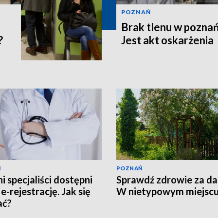
POZNAŃ
Brak tlenu w poznań
?
Jest akt oskarżenia
Ń
POZNAŃ
i specjaliści dostępni
Sprawdź zdrowie za d
e-rejestrację. Jak się
W nietypowym miejsc
ać?