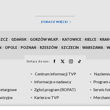
ZOBACZ WIĘCEJ
SZCZ
/
GDAŃSK
/
GORZÓW WLKP.
/
KATOWICE
/
KIELCE
/
KRA
N
/
OPOLE
/
POZNAŃ
/
RZESZÓW
/
SZCZECIN
/
WARSZAWA
/
W
Dołącz do nas:
Centrum informacji TVP
Naziemna
Informacje o nadawcy
Program d
zetargowe
Zgłoś program (ROPAT)
Serwis fo
wizyjna
Kariera w TVP
Merchandi