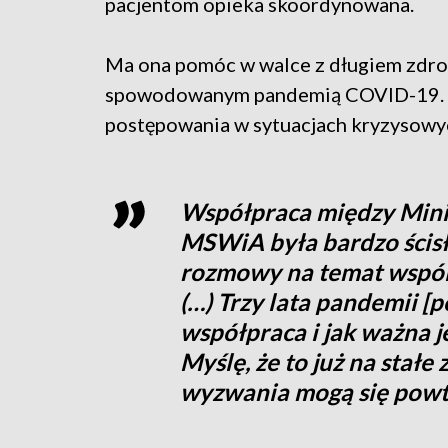
pacjentom opieka skoordynowana.
Ma ona pomóc w walce z długiem zd
spowodowanym pandemią COVID-19. K
postępowania w sytuacjach kryzysowy
Współpraca między Min
MSWiA była bardzo ścisł
rozmowy na temat wspól
(…) Trzy lata pandemii [p
współpraca i jak ważna j
Myślę, że to już na stałe
wyzwania mogą się powt