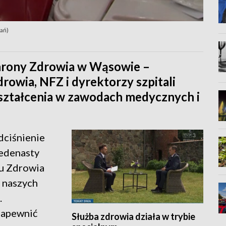
nań)
chrony Zdrowia w Wąsowie –
rowia, NFZ i dyrektorzy szpitali
 kształcenia w zawodach medycznych i
dciśnienie
jedenasty
u Zdrowia
a naszych
.
zapewnić
Służba zdrowia działa w trybie