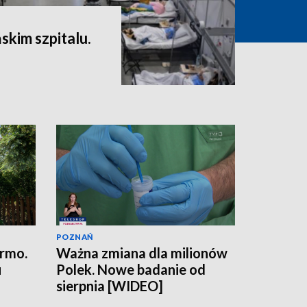
skim szpitalu.
POZNAŃ
armo.
Ważna zmiana dla milionów
u
Polek. Nowe badanie od
sierpnia [WIDEO]