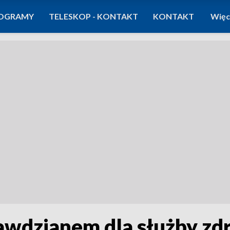
OGRAMY
TELESKOP - KONTAKT
KONTAKT
Więc
awdzianem dla służby zd