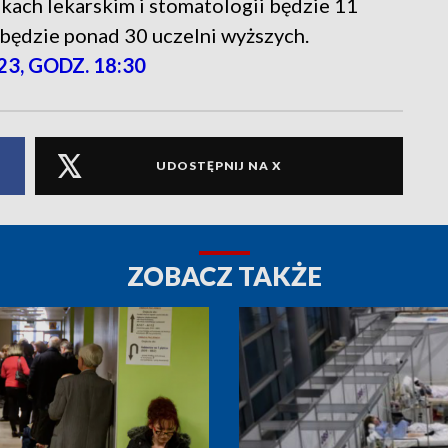
ach lekarskim i stomatologii będzie 11
o będzie ponad 30 uczelni wyższych.
23, GODZ. 18:30
UDOSTĘPNIJ NA X
ZOBACZ TAKŻE