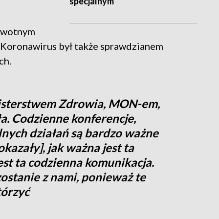
specjalnym
rowotnym
oronawirus był także sprawdzianem
ch.
isterstwem Zdrowia, MON-em,
a. Codzienne konferencje,
nych działań są bardzo ważne
okazały], jak ważna jest ta
est ta codzienna komunikacja.
 zostanie z nami, ponieważ te
órzyć