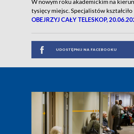
W nowym roku akademickim na kierunk
tysięcy miejsc. Specjalistów kształcił
OBEJRZYJ CAŁY TELESKOP, 20.06.20
UDOSTĘPNIJ NA FACEBOOKU