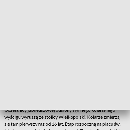
Sportowych emocji w tym roku na pewno
nie zabraknie. Przygotowaliśmy piękną,
wymagająca trasę, która jest zupełnie inna
od tej z ubiegłego roku, ponieważ po kilku
latach nieobecności przerzucamy wyścig
ze wschodniej do zachodniej Polski. (…)
Znam tę trasę doskonale, cały rok
starannie ją planowaliśmy i jestem
przekonany, że stanie się areną
fantastycznej rywalizacji!
– zapowiada dyrektor generalny wyścigu Czesław Lang.
Uczestnicy jubileuszowej odsłony słynnego kolarskiego
wyścigu wyruszą ze stolicy Wielkopolski. Kolarze zmierzą
się tam pierwszy raz od 16 lat. Etap rozpoczną na placu św.