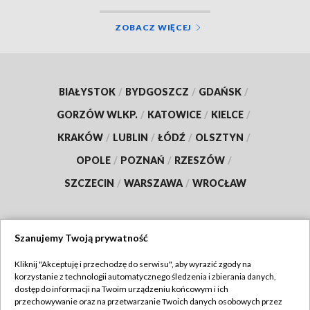
ZOBACZ WIĘCEJ
BIAŁYSTOK
/
BYDGOSZCZ
/
GDAŃSK
/
GORZÓW WLKP.
/
KATOWICE
/
KIELCE
/
KRAKÓW
/
LUBLIN
/
ŁÓDŹ
/
OLSZTYN
/
OPOLE
/
POZNAŃ
/
RZESZÓW
/
SZCZECIN
/
WARSZAWA
/
WROCŁAW
Szanujemy Twoją prywatność
Dołącz do nas:
Kliknij "Akceptuję i przechodzę do serwisu", aby wyrazić zgody na
korzystanie z technologii automatycznego śledzenia i zbierania danych,
TVP
dostęp do informacji na Twoim urządzeniu końcowym i ich
Abonament TVP
przechowywanie oraz na przetwarzanie Twoich danych osobowych przez
Regulamin TVP