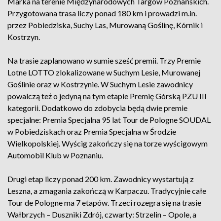
Marka na terenie Międzynarodowych Targów Poznańskich.
Przygotowana trasa liczy ponad 180 km i prowadzi m.in.
przez Pobiedziska, Suchy Las, Murowaną Goślinę, Kórnik i
Kostrzyn.
Na trasie zaplanowano w sumie sześć premii. Trzy Premie
Lotne LOTTO zlokalizowane w Suchym Lesie, Murowanej
Goślinie oraz w Kostrzynie. W Suchym Lesie zawodnicy
powalczą też o jedyną na tym etapie Premię Górską PZU III
kategorii. Dodatkowo do zdobycia będą dwie premie
specjalne: Premia Specjalna 95 lat Tour de Pologne SOUDAL
w Pobiedziskach oraz Premia Specjalna w Środzie
Wielkopolskiej. Wyścig zakończy się na torze wyścigowym
Automobil Klub w Poznaniu.
Drugi etap liczy ponad 200 km. Zawodnicy wystartują z
Leszna, a zmagania zakończą w Karpaczu. Tradycyjnie całe
Tour de Pologne ma 7 etapów. Trzeci rozegra się na trasie
Wałbrzych – Duszniki Zdrój, czwarty: Strzelin – Opole, a