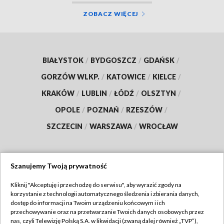
ZOBACZ WIĘCEJ
BIAŁYSTOK
/
BYDGOSZCZ
/
GDAŃSK
/
GORZÓW WLKP.
/
KATOWICE
/
KIELCE
/
KRAKÓW
/
LUBLIN
/
ŁÓDŹ
/
OLSZTYN
/
OPOLE
/
POZNAŃ
/
RZESZÓW
/
SZCZECIN
/
WARSZAWA
/
WROCŁAW
Szanujemy Twoją prywatność
Dołącz do nas:
Kliknij "Akceptuję i przechodzę do serwisu", aby wyrazić zgody na
korzystanie z technologii automatycznego śledzenia i zbierania danych,
TVP
dostęp do informacji na Twoim urządzeniu końcowym i ich
Abonament TVP
przechowywanie oraz na przetwarzanie Twoich danych osobowych przez
Regulamin TVP
nas, czyli Telewizję Polską S.A. w likwidacji (zwaną dalej również „TVP”),