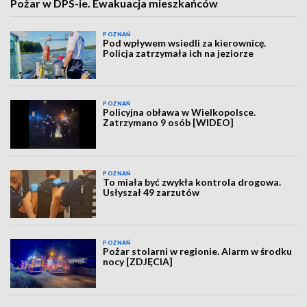
Pożar w DPS-ie. Ewakuacja mieszkańców
POZNAŃ
Pod wpływem wsiedli za kierownicę.
Policja zatrzymała ich na jeziorze
POZNAŃ
Policyjna obława w Wielkopolsce.
Zatrzymano 9 osób [WIDEO]
POZNAŃ
To miała być zwykła kontrola drogowa.
Usłyszał 49 zarzutów
POZNAŃ
Pożar stolarni w regionie. Alarm w środku
nocy [ZDJĘCIA]