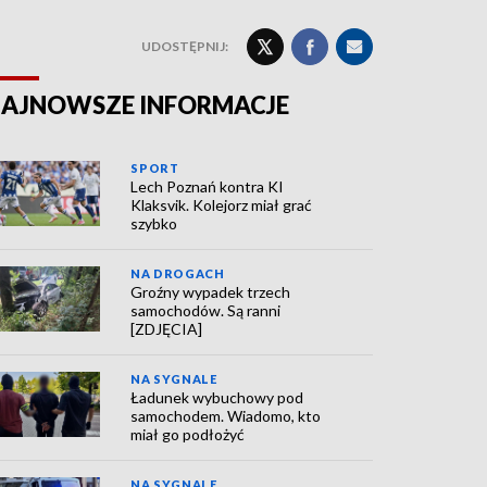
UDOSTĘPNIJ:
AJNOWSZE INFORMACJE
SPORT
Lech Poznań kontra KI
Klaksvik. Kolejorz miał grać
szybko
NA DROGACH
Groźny wypadek trzech
samochodów. Są ranni
[ZDJĘCIA]
NA SYGNALE
Ładunek wybuchowy pod
samochodem. Wiadomo, kto
miał go podłożyć
NA SYGNALE