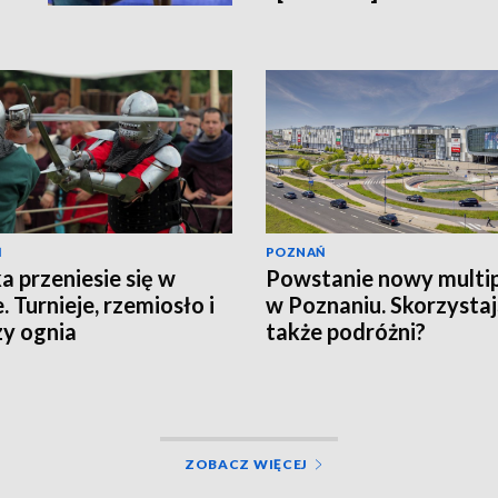
Ń
POZNAŃ
a przeniesie się w
Powstanie nowy multi
. Turnieje, rzemiosło i
w Poznaniu. Skorzystaj
y ognia
także podróżni?
ZOBACZ WIĘCEJ