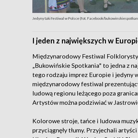
Jedyny taki festiwal w Polsce (fot. Facebook/bukowinskiespotkan
I jeden z największych w Europi
Międzynarodowy Festiwal Folkloryst
„
Bukowińskie Spotkania" to jedna z n
tego rodzaju imprez Europie i jedyny 
międzynarodowy festiwal prezentując
ludową regionu leżącego poza granicam
Artystów można podziwiać w Jastrowiu 
Kolorowe stroje, tańce i ludowa muzy
przyciągnęły tłumy. Przyjechali artyści 