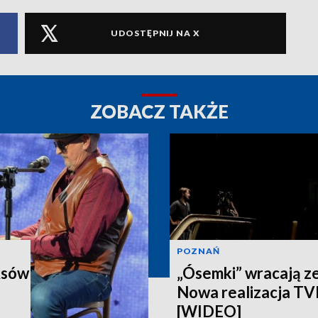
UDOSTĘPNIJ NA X
ZOBACZ TAKŻE
POZNAŃ
Asów
„Ósemki” wracają z
Nowa realizacja T
[WIDEO]