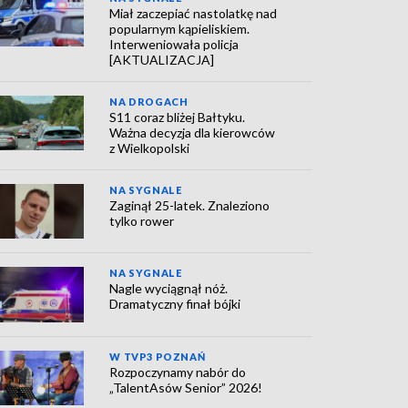
Miał zaczepiać nastolatkę nad
popularnym kąpieliskiem.
Interweniowała policja
[AKTUALIZACJA]
NA DROGACH
S11 coraz bliżej Bałtyku.
Ważna decyzja dla kierowców
z Wielkopolski
NA SYGNALE
Zaginął 25-latek. Znaleziono
tylko rower
NA SYGNALE
Nagle wyciągnął nóż.
Dramatyczny finał bójki
W TVP3 POZNAŃ
Rozpoczynamy nabór do
„TalentAsów Senior” 2026!