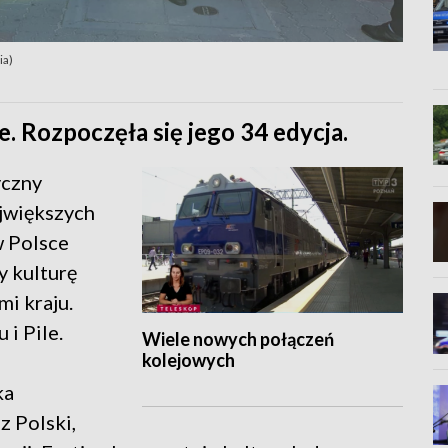
ia)
e. Rozpoczęła się jego 34 edycja.
yczny
ajwiększych
w Polsce
y kulturę
i kraju.
i Pile.
Wiele nowych połączeń
kolejowych
ka
z Polski,