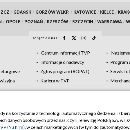
SZCZ
/
GDAŃSK
/
GORZÓW WLKP.
/
KATOWICE
/
KIELCE
/
KRA
N
/
OPOLE
/
POZNAŃ
/
RZESZÓW
/
SZCZECIN
/
WARSZAWA
/
W
Dołącz do nas:
Centrum informacji TVP
Naziemna
Informacje o nadawcy
Program d
zetargowe
Zgłoś program (ROPAT)
Serwis fo
wizyjna
Kariera w TVP
Merchandi
Polityka prywatności
Moje zgody
Pomoc
Biuro re
ody na korzystanie z technologii automatycznego śledzenia i zbie
 danych osobowych przez nas, czyli Telewizję Polską S.A. w likw
VP (93 firm)
, w celach marketingowych (w tym do zautomatyzow