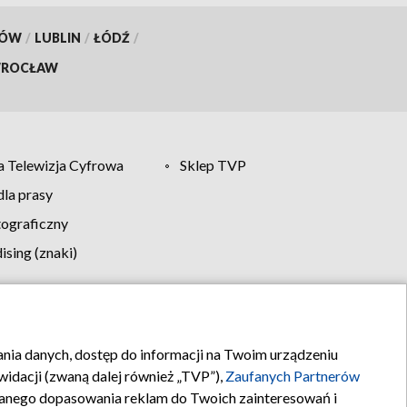
KÓW
/
LUBLIN
/
ŁÓDŹ
/
ROCŁAW
 Telewizja Cyfrowa
Sklep TVP
la prasy
tograficzny
sing (znaki)
klamy
Kontakt
rania danych, dostęp do informacji na Twoim urządzeniu
idacji (zwaną dalej również „TVP”),
Zaufanych Partnerów
anego dopasowania reklam do Twoich zainteresowań i