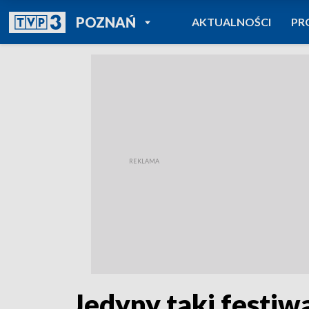
POWRÓT DO
POZNAŃ
AKTUALNOŚCI
PR
TVP REGIONY
Jedyny taki festiw