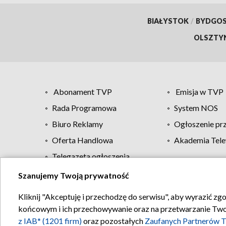
BIAŁYSTOK
/
BYDGO
OLSZTY
Abonament TVP
Emisja w TVP
Rada Programowa
System NOS
Biuro Reklamy
Ogłoszenie pr
Oferta Handlowa
Akademia Tele
Telegazeta ogłoszenia
Szanujemy Twoją prywatność
Regulamin TVP
Kliknij "Akceptuję i przechodzę do serwisu", aby wyrazić zg
końcowym i ich przechowywanie oraz na przetwarzanie Twoich
z IAB* (1201 firm)
oraz pozostałych
Zaufanych Partnerów T