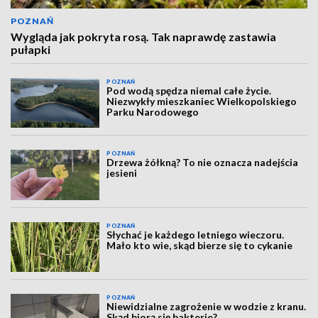
POZNAŃ
Wygląda jak pokryta rosą. Tak naprawdę zastawia
pułapki
POZNAŃ
Pod wodą spędza niemal całe życie.
Niezwykły mieszkaniec Wielkopolskiego
Parku Narodowego
POZNAŃ
Drzewa żółkną? To nie oznacza nadejścia
jesieni
POZNAŃ
Słychać je każdego letniego wieczoru.
Mało kto wie, skąd bierze się to cykanie
POZNAŃ
Niewidzialne zagrożenie w wodzie z kranu.
Skąd biorą się bakterie?