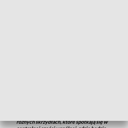
podpiwniczony. Łączna planowana powierzchnia użytkowa
obiektu to ponad 10 tysięcy metrów kwadratowych. Nowa
szkoła na Strzeszynie ma mieć 32 oddziały szkolne i 8
przedszkolnych. Budynek placówki zaprojektowano na
planie litery Y. Jak opisano w komunikacie magistratu, część
środkowa jest holem głównym, w centrum będzie sala
gimnastyczna z szatniami, stołówka z zapleczem kuchennym,
biblioteka, świetlica oraz pomieszczenia administracyjne.
W lewym „ramieniu” budynku planowane
jest przedszkole z odrębnym wejściem, a
w prawym i na dole – sale lekcyjne dla
dzieci ze szkoły podstawowej. W ten
sposób wydzielone zostaną osobne strefy
dla dzieci w podobnym wieku w trzech
różnych skrzydłach, które spotkają się w