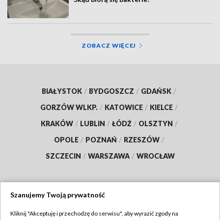
ZOBACZ WIĘCEJ
BIAŁYSTOK
/
BYDGOSZCZ
/
GDAŃSK
/
GORZÓW WLKP.
/
KATOWICE
/
KIELCE
/
KRAKÓW
/
LUBLIN
/
ŁÓDŹ
/
OLSZTYN
/
OPOLE
/
POZNAŃ
/
RZESZÓW
/
SZCZECIN
/
WARSZAWA
/
WROCŁAW
Szanujemy Twoją prywatność
Dołącz do nas:
Kliknij "Akceptuję i przechodzę do serwisu", aby wyrazić zgody na