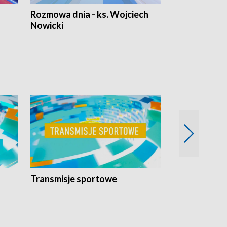
Rozmowa dnia - ks. Wojciech
Euro Fakty
Nowicki
Transmisje sportowe
Reportaże s