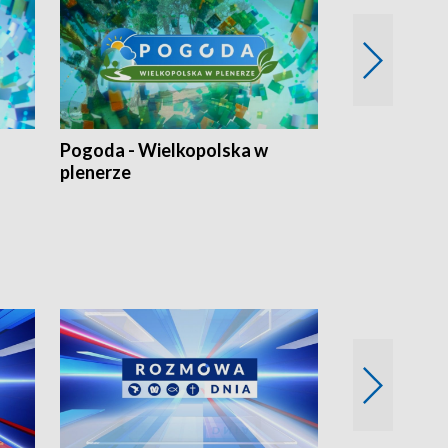
Pogoda - Wielkopolska w
Eko prognoza
plenerze