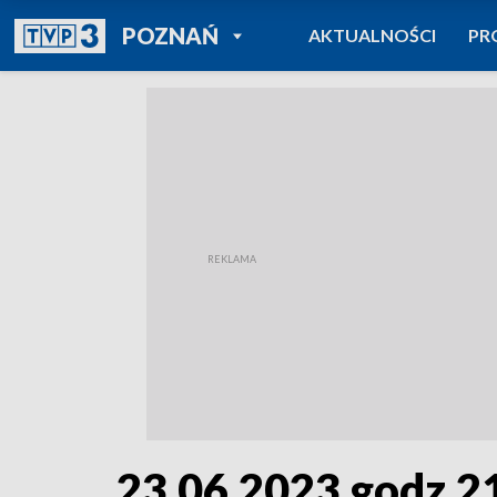
POWRÓT DO
POZNAŃ
AKTUALNOŚCI
PR
TVP REGIONY
23.06.2023 godz.2