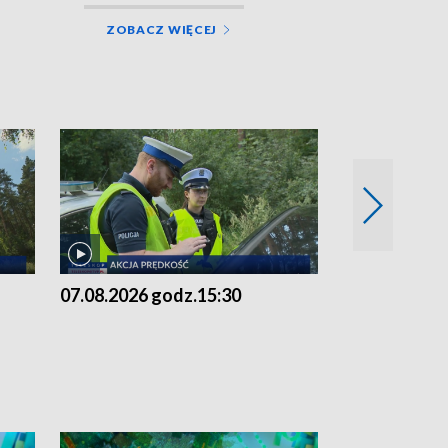
ZOBACZ WIĘCEJ
07.08.2026 godz.15:30
06.08.2026 g