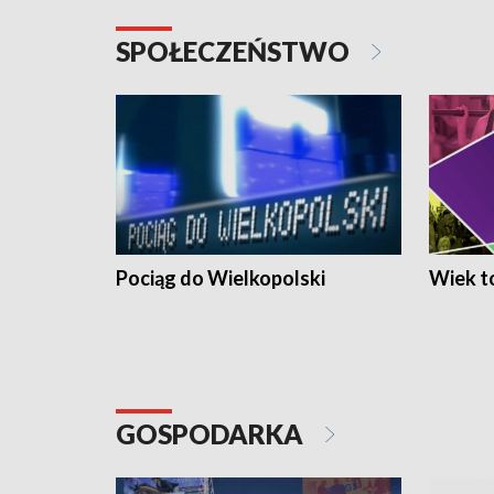
SPOŁECZEŃSTWO
Pociąg do Wielkopolski
Wiek to
GOSPODARKA