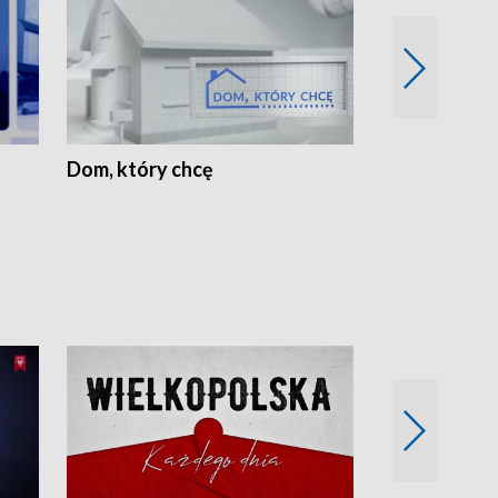
Dom, który chcę
Biznes Wielk