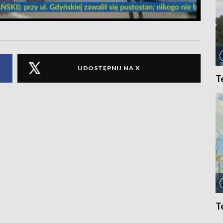
UDOSTĘPNIJ NA X
T
T