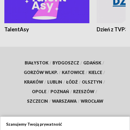
TalentAsy
Dzień z TVP3
BIAŁYSTOK
/
BYDGOSZCZ
/
GDAŃSK
/
GORZÓW WLKP.
/
KATOWICE
/
KIELCE
/
KRAKÓW
/
LUBLIN
/
ŁÓDŹ
/
OLSZTYN
/
OPOLE
/
POZNAŃ
/
RZESZÓW
/
SZCZECIN
/
WARSZAWA
/
WROCŁAW
Szanujemy Twoją prywatność
Dołącz do nas: