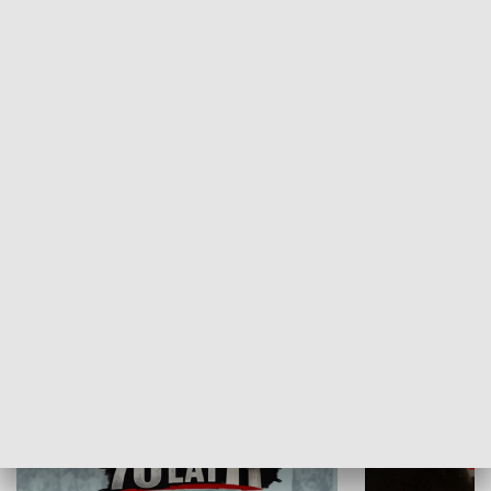
Flesz Targowy
rAZem zmieni
HISTORIA