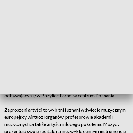
Staromiejskie Koncerty Organowe
06.07-31.08.2023, Poznań
Staromiejskie Koncerty Organowe to cykl recitali
organowych w formie festiwalu w wykonaniu wybitnych
muzyków polskich i zagranicznych, od ponad 20 lat
odbywający się w Bazylice Farnej w centrum Poznania.
Zaproszeni artyści to wybitni i uznani w świecie muzycznym
europejscy wirtuozi organów, profesorowie akademii
muzycznych, a także artyści młodego pokolenia. Muzycy
prezentują swoje recitale na niezwykle cennym instrumencie