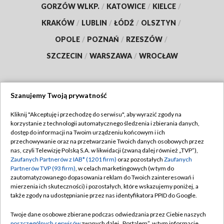
GORZÓW WLKP.
/
KATOWICE
/
KIELCE
/
KRAKÓW
/
LUBLIN
/
ŁÓDŹ
/
OLSZTYN
/
OPOLE
/
POZNAŃ
/
RZESZÓW
/
SZCZECIN
/
WARSZAWA
/
WROCŁAW
Szanujemy Twoją prywatność
Dołącz do nas:
Kliknij "Akceptuję i przechodzę do serwisu", aby wyrazić zgody na
korzystanie z technologii automatycznego śledzenia i zbierania danych,
TVP
dostęp do informacji na Twoim urządzeniu końcowym i ich
Abonament TVP
przechowywanie oraz na przetwarzanie Twoich danych osobowych przez
Regulamin TVP
nas, czyli Telewizję Polską S.A. w likwidacji (zwaną dalej również „TVP”),
Emisja w TVP
Polityka prywatności
Zaufanych Partnerów z IAB* (1201 firm)
oraz pozostałych
Zaufanych
Partnerów TVP (93 firm)
, w celach marketingowych (w tym do
Centrum informacji TVP
Moje zgody
zautomatyzowanego dopasowania reklam do Twoich zainteresowań i
mierzenia ich skuteczności) i pozostałych, które wskazujemy poniżej, a
Naziemna Telewizja Cyfrowa
Pomoc
także zgody na udostępnianie przez nas identyfikatora PPID do Google.
Sklep TVP
Biuro reklamy
Twoje dane osobowe zbierane podczas odwiedzania przez Ciebie naszych
Rada Programowa
poszczególnych serwisów
zwanych dalej „Portalem”, w tym informacje