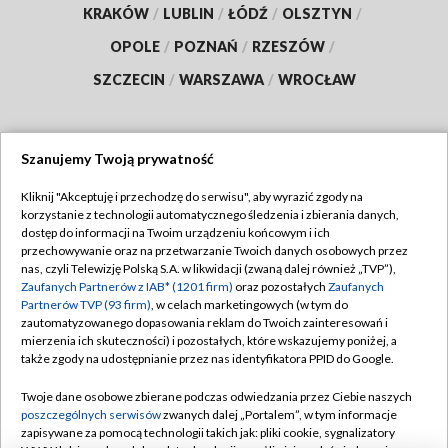
KRAKÓW
/
LUBLIN
/
ŁÓDŹ
/
OLSZTYN
/
OPOLE
/
POZNAŃ
/
RZESZÓW
/
SZCZECIN
/
WARSZAWA
/
WROCŁAW
Szanujemy Twoją prywatność
Dołącz do nas:
Kliknij "Akceptuję i przechodzę do serwisu", aby wyrazić zgody na
korzystanie z technologii automatycznego śledzenia i zbierania danych,
TVP
dostęp do informacji na Twoim urządzeniu końcowym i ich
Abonament TVP
przechowywanie oraz na przetwarzanie Twoich danych osobowych przez
Regulamin TVP
nas, czyli Telewizję Polską S.A. w likwidacji (zwaną dalej również „TVP”),
Emisja w TVP
Polityka prywatności
Zaufanych Partnerów z IAB* (1201 firm)
oraz pozostałych
Zaufanych
Partnerów TVP (93 firm)
, w celach marketingowych (w tym do
Centrum informacji TVP
Moje zgody
zautomatyzowanego dopasowania reklam do Twoich zainteresowań i
mierzenia ich skuteczności) i pozostałych, które wskazujemy poniżej, a
Naziemna Telewizja Cyfrowa
Pomoc
także zgody na udostępnianie przez nas identyfikatora PPID do Google.
Sklep TVP
Biuro reklamy
Twoje dane osobowe zbierane podczas odwiedzania przez Ciebie naszych
Rada Programowa
Kontakt
poszczególnych serwisów
zwanych dalej „Portalem”, w tym informacje
zapisywane za pomocą technologii takich jak: pliki cookie, sygnalizatory
System NOS