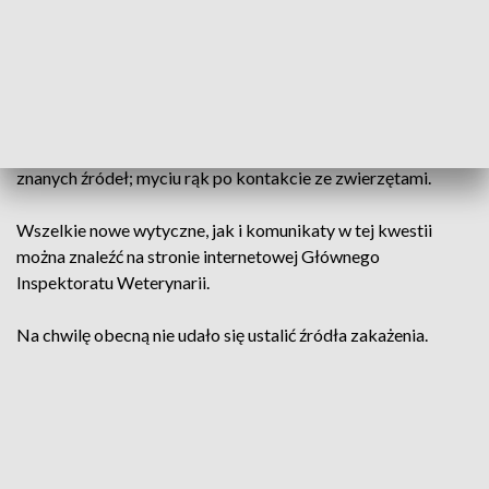
ewentualne wypuszczenie ich na balkon lub taras powinno
być poprzedzone myciem podłoży z użyciem standardowych
detergentów; zapobieganiu kontaktów kotów z dzikimi
zwierzętami, w tym ptakami; zapobieganiu kontaktów
kotów z obuwiem, które używane jest poza domem;
karmieniu kotów pożywieniem pochodzącym wyłącznie ze
znanych źródeł; myciu rąk po kontakcie ze zwierzętami.
Wszelkie nowe wytyczne, jak i komunikaty w tej kwestii
można znaleźć na stronie internetowej Głównego
Inspektoratu Weterynarii.
Na chwilę obecną nie udało się ustalić źródła zakażenia.