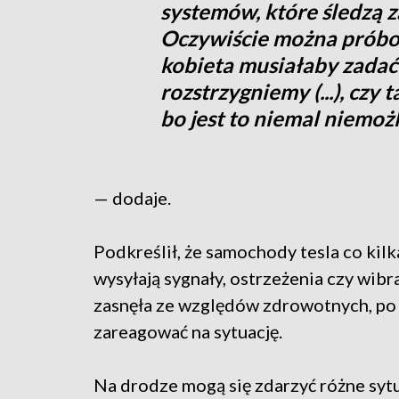
systemów, które śledzą 
Oczywiście można próbow
kobieta musiałaby zadać 
rozstrzygniemy (...), czy 
bo jest to niemal niemoż
— dodaje.
Podkreślił, że samochody tesla co kil
wysyłają sygnały, ostrzeżenia czy wib
zasnęła ze względów zdrowotnych, po
zareagować na sytuację.
Na drodze mogą się zdarzyć różne sytu