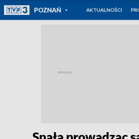
POWRÓT DO
POZNAŃ
AKTUALNOŚCI
PR
TVP REGIONY
Spała prowadząc 