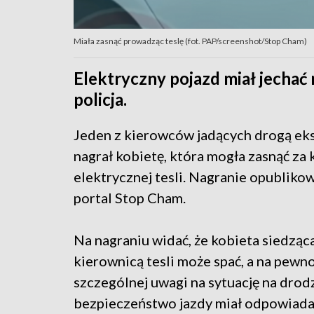
Miała zasnąć prowadząc teslę (fot. PAP/screenshot/Stop Cham)
Elektryczny pojazd miał jechać 
policja.
Jeden z kierowców jadących drogą ek
nagrał kobietę, która mogła zasnąć za
elektrycznej tesli. Nagranie opublikow
portal Stop Cham.
Na nagraniu widać, że kobieta siedząc
kierownicą tesli może spać, a na pewn
szczególnej uwagi na sytuację na drod
bezpieczeństwo jazdy miał odpowiadać