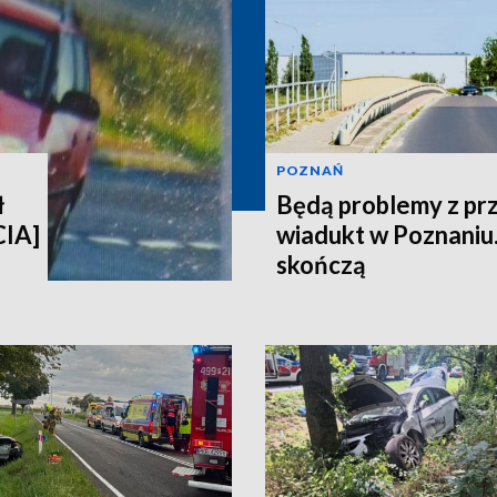
POZNAŃ
ł
Będą problemy z pr
CIA]
wiadukt w Poznaniu.
skończą