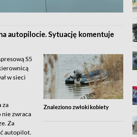
na autopilocie. Sytuację komentuje
spresową S5
 kierownicą
ał w sieci
a za
Znaleziono zwłoki kobiety
o nie zwraca
ze. Za
 autopilot.