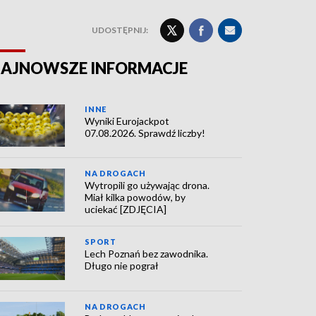
UDOSTĘPNIJ:
AJNOWSZE INFORMACJE
INNE
Wyniki Eurojackpot
07.08.2026. Sprawdź liczby!
NA DROGACH
Wytropili go używając drona.
Miał kilka powodów, by
uciekać [ZDJĘCIA]
SPORT
Lech Poznań bez zawodnika.
Długo nie pograł
NA DROGACH