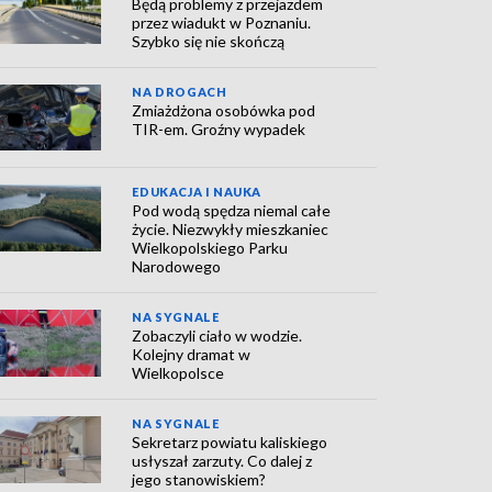
Będą problemy z przejazdem
przez wiadukt w Poznaniu.
Szybko się nie skończą
NA DROGACH
Zmiażdżona osobówka pod
TIR-em. Groźny wypadek
EDUKACJA I NAUKA
Pod wodą spędza niemal całe
życie. Niezwykły mieszkaniec
Wielkopolskiego Parku
Narodowego
NA SYGNALE
Zobaczyli ciało w wodzie.
Kolejny dramat w
Wielkopolsce
NA SYGNALE
Sekretarz powiatu kaliskiego
usłyszał zarzuty. Co dalej z
jego stanowiskiem?