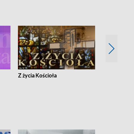
Z życia Kościoła
Jak rozmawia