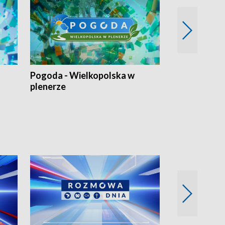
Pogoda - Wielkopolska w
Eko prognoza
plenerze