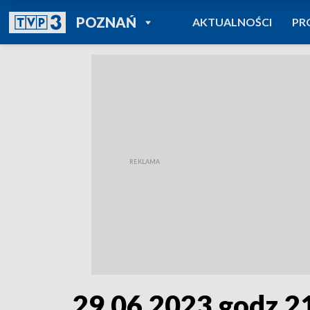
POWRÓT DO
POZNAŃ
AKTUALNOŚCI
PR
TVP REGIONY
29.06.2023 godz.2