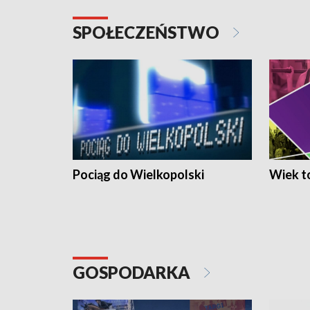
SPOŁECZEŃSTWO
Pociąg do Wielkopolski
Wiek to
GOSPODARKA