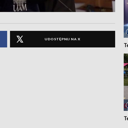
UDOSTĘPNIJ NA X
T
T