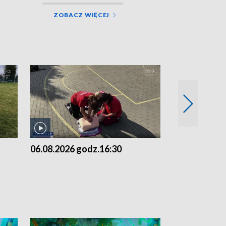
ZOBACZ WIĘCEJ
06.08.2026 godz.16:30
06.08.2026 g