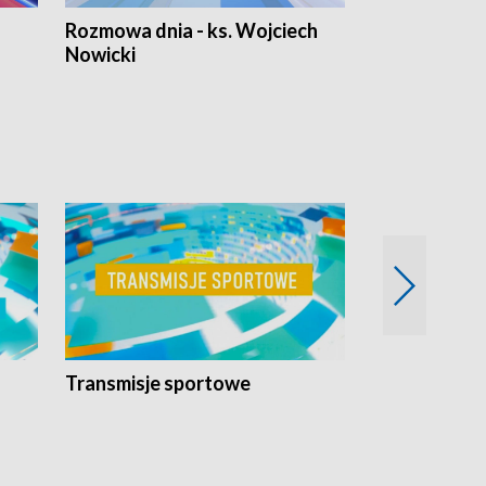
Rozmowa dnia - ks. Wojciech
Euro Fakty
Nowicki
Transmisje sportowe
Reportaże s