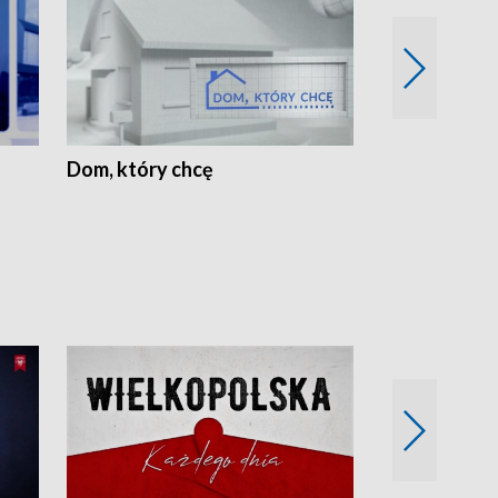
Dom, który chcę
Biznes Wielk