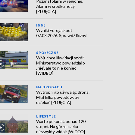
Pożar stolarni w regionie.
Alarm w środku nocy
[ZDJĘCIA]
INNE
Wyniki Eurojackpot
07.08.2026. Sprawdź liczby!
SPOŁECZNE
Wójt chce likwidacji szkół.
Ministerstwo powiedziało
„nie”, ale to nie koniec
[WIDEO]
NA DROGACH
Wytropili go używając drona.
Miał kilka powodów, by
uciekać [ZDJĘCIA]
LIFESTYLE
Warto pokonać ponad 120
stopni. Na górze czeka
niezwykły widok [WIDEO]