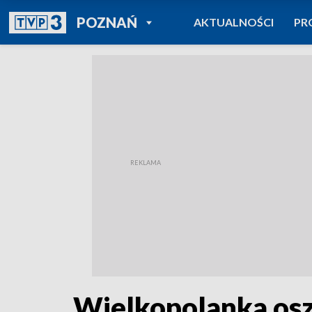
POWRÓT DO
POZNAŃ
AKTUALNOŚCI
PR
TVP REGIONY
Wielkopolanka os