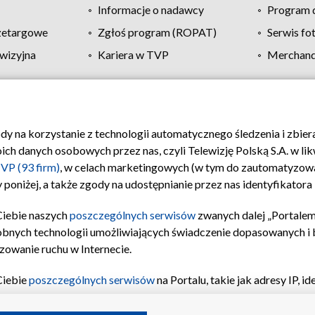
Informacje o nadawcy
Program d
zetargowe
Zgłoś program (ROPAT)
Serwis fo
wizyjna
Kariera w TVP
Merchandi
Polityka prywatności
Moje zgody
Pomoc
Biuro re
ody na korzystanie z technologii automatycznego śledzenia i zbie
 danych osobowych przez nas, czyli Telewizję Polską S.A. w likw
VP (93 firm)
, w celach marketingowych (w tym do zautomatyzow
 poniżej, a także zgody na udostępnianie przez nas identyfikator
Ciebie naszych
poszczególnych serwisów
zwanych dalej „Portalem
obnych technologii umożliwiających świadczenie dopasowanych i be
zowanie ruchu w Internecie.
Ciebie
poszczególnych serwisów
na Portalu, takie jak adresy IP, 
sach Portalu czy historia odwiedzin będą przetwarzane przez TV
ji: przechowywania informacji na urządzeniu lub dostęp do nich,