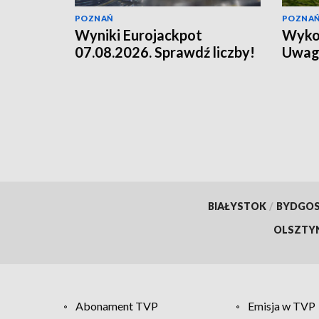
POZNAŃ
POZNA
Wyniki Eurojackpot
Wykol
07.08.2026. Sprawdź liczby!
Uwag
BIAŁYSTOK
/
BYDGO
OLSZTY
Abonament TVP
Emisja w TVP