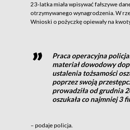
23-latka miała wpisywać fałszywe dan
otrzymywanego wynagrodzenia. W rzecz
Wnioski o pożyczkę opiewały na kwoty 
Praca operacyjna policj
materiał dowodowy dop
ustalenia tożsamości oszu
poprzez swoją przestępcz
prowadziła od grudnia 20
oszukała co najmniej 3 fi
– podaje policja.