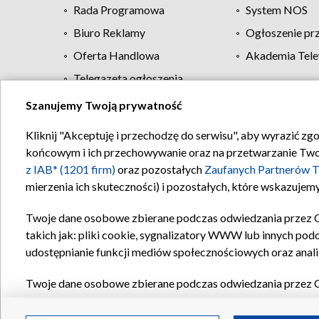
Rada Programowa
System NOS
Biuro Reklamy
Ogłoszenie pr
Oferta Handlowa
Akademia Tele
Telegazeta ogłoszenia
Szanujemy Twoją prywatność
Regulamin TVP
Kliknij "Akceptuję i przechodzę do serwisu", aby wyrazić zg
końcowym i ich przechowywanie oraz na przetwarzanie Twoich
z IAB* (1201 firm)
oraz pozostałych
Zaufanych Partnerów T
mierzenia ich skuteczności) i pozostałych, które wskazujemy
Twoje dane osobowe zbierane podczas odwiedzania przez 
takich jak: pliki cookie, sygnalizatory WWW lub innych pod
udostępnianie funkcji mediów społecznościowych oraz anali
Twoje dane osobowe zbierane podczas odwiedzania przez 
plików cookie, informacje o Twoich wyszukiwaniach w serwi
Partnerów TVP
dla realizacji następujących celów i funkc