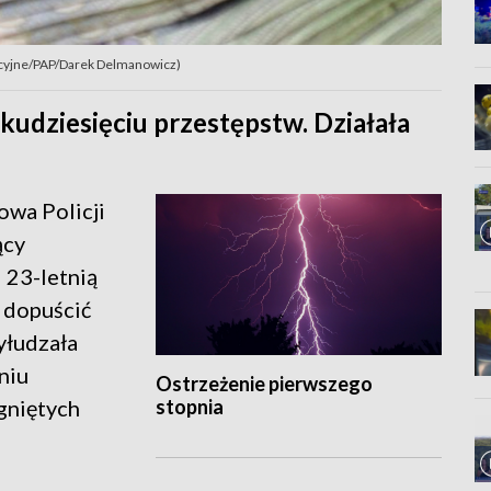
racyjne/PAP/Darek Delmanowicz)
kudziesięciu przestępstw. Działała
wa Policji
ący
 23-letnią
 dopuścić
yłudzała
niu
Ostrzeżenie pierwszego
stopnia
gniętych