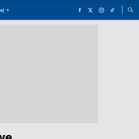
ej
we