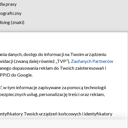
la prasy
tograficzny
sing (znaki)
klamy
Kontakt
rania danych, dostęp do informacji na Twoim urządzeniu
idacji (zwaną dalej również „TVP”),
Zaufanych Partnerów
anego dopasowania reklam do Twoich zainteresowań i
a PPID do Google.
”, w tym informacje zapisywane za pomocą technologii
zpiecznych usług, personalizację treści oraz reklam,
identyfikatory Twoich urządzeń końcowych i identyfikatory
P,
Zaufanych Partnerów z IAB
oraz pozostałych
Zaufanych
 wyboru podstawowych reklam, wyboru spersonalizowanych