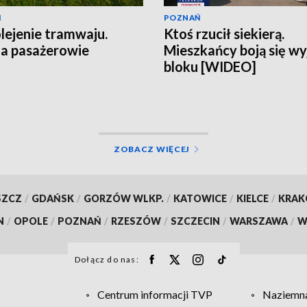
Ń
POZNAŃ
ejenie tramwaju.
Ktoś rzucił siekierą.
a pasażerowie
Mieszkańcy boją się wy
bloku [WIDEO]
ZOBACZ WIĘCEJ
SZCZ
/
GDAŃSK
/
GORZÓW WLKP.
/
KATOWICE
/
KIELCE
/
KRA
N
/
OPOLE
/
POZNAŃ
/
RZESZÓW
/
SZCZECIN
/
WARSZAWA
/
W
Dołącz do nas:
Centrum informacji TVP
Naziemna