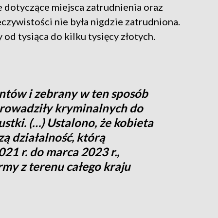
e dotyczące miejsca zatrudnienia oraz
ywistości nie była nigdzie zatrudniona.
od tysiąca do kilku tysięcy złotych.
antów i zebrany w ten sposób
rowadziły kryminalnych do
stki. (…) Ustalono, że kobieta
ą działalność, którą
21 r. do marca 2023 r.,
rmy z terenu całego kraju