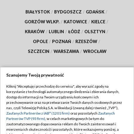
BIAŁYSTOK
/
BYDGOSZCZ
/
GDAŃSK
/
GORZÓW WLKP.
/
KATOWICE
/
KIELCE
/
KRAKÓW
/
LUBLIN
/
ŁÓDŹ
/
OLSZTYN
/
OPOLE
/
POZNAŃ
/
RZESZÓW
/
SZCZECIN
/
WARSZAWA
/
WROCŁAW
Szanujemy Twoją prywatność
Dołącz do nas:
Kliknij "Akceptuję i przechodzę do serwisu", aby wyrazić zgody na
korzystanie z technologii automatycznego śledzenia i zbierania danych,
TVP
dostęp do informacji na Twoim urządzeniu końcowym i ich
Abonament TVP
przechowywanie oraz na przetwarzanie Twoich danych osobowych przez
Regulamin TVP
nas, czyli Telewizję Polską S.A. w likwidacji (zwaną dalej również „TVP”),
Emisja w TVP
Zaufanych Partnerów z IAB* (1201 firm)
oraz pozostałych
Zaufanych
Polityka prywatności
Partnerów TVP (93 firm)
, w celach marketingowych (w tym do
Centrum informacji TVP
Moje zgody
zautomatyzowanego dopasowania reklam do Twoich zainteresowań i
mierzenia ich skuteczności) i pozostałych, które wskazujemy poniżej, a
Naziemna Telewizja Cyfrowa
Pomoc