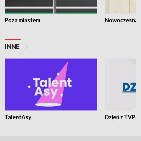
Poza miastem
Nowoczesna 
INNE
TalentAsy
Dzień z TVP3