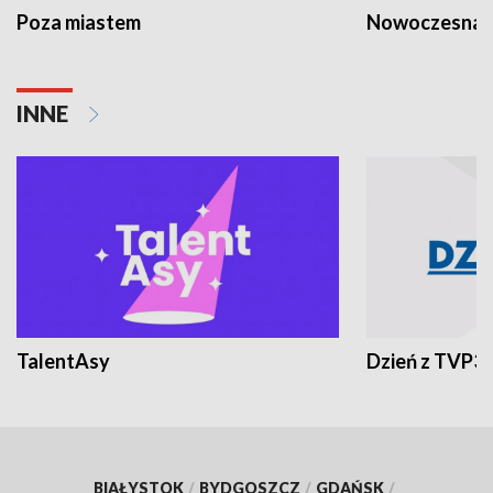
Poza miastem
Nowoczesna 
INNE
TalentAsy
Dzień z TVP3
BIAŁYSTOK
/
BYDGOSZCZ
/
GDAŃSK
/