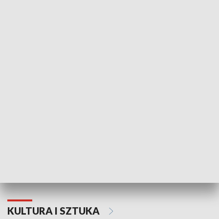
HISTORIA
70. rocznica Powstania
Narodowy Dzi
Poznańskiego Czerwca 1956 roku
Powstania Wi
KULTURA I SZTUKA