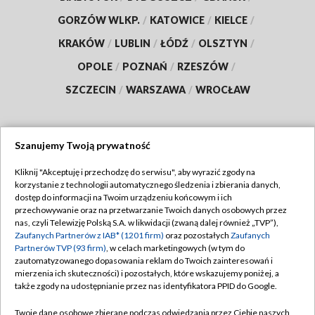
GORZÓW WLKP.
/
KATOWICE
/
KIELCE
/
KRAKÓW
/
LUBLIN
/
ŁÓDŹ
/
OLSZTYN
/
OPOLE
/
POZNAŃ
/
RZESZÓW
/
SZCZECIN
/
WARSZAWA
/
WROCŁAW
Szanujemy Twoją prywatność
Dołącz do nas:
Kliknij "Akceptuję i przechodzę do serwisu", aby wyrazić zgody na
korzystanie z technologii automatycznego śledzenia i zbierania danych,
TVP
dostęp do informacji na Twoim urządzeniu końcowym i ich
Abonament TVP
przechowywanie oraz na przetwarzanie Twoich danych osobowych przez
Regulamin TVP
nas, czyli Telewizję Polską S.A. w likwidacji (zwaną dalej również „TVP”),
Emisja w TVP
Zaufanych Partnerów z IAB* (1201 firm)
oraz pozostałych
Zaufanych
Polityka prywatności
Partnerów TVP (93 firm)
, w celach marketingowych (w tym do
Centrum informacji TVP
Moje zgody
zautomatyzowanego dopasowania reklam do Twoich zainteresowań i
mierzenia ich skuteczności) i pozostałych, które wskazujemy poniżej, a
Naziemna Telewizja Cyfrowa
Pomoc
także zgody na udostępnianie przez nas identyfikatora PPID do Google.
Sklep TVP
Biuro reklamy
Twoje dane osobowe zbierane podczas odwiedzania przez Ciebie naszych