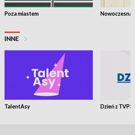
Poza miastem
Nowoczesna 
INNE
TalentAsy
Dzień z TVP3