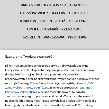
BIAŁYSTOK
/
BYDGOSZCZ
/
GDAŃSK
/
GORZÓW WLKP.
/
KATOWICE
/
KIELCE
/
KRAKÓW
/
LUBLIN
/
ŁÓDŹ
/
OLSZTYN
/
OPOLE
/
POZNAŃ
/
RZESZÓW
/
SZCZECIN
/
WARSZAWA
/
WROCŁAW
Szanujemy Twoją prywatność
Dołącz do nas:
Kliknij "Akceptuję i przechodzę do serwisu", aby wyrazić zgody na
korzystanie z technologii automatycznego śledzenia i zbierania danych,
TVP
dostęp do informacji na Twoim urządzeniu końcowym i ich
Abonament TVP
przechowywanie oraz na przetwarzanie Twoich danych osobowych przez
Regulamin TVP
nas, czyli Telewizję Polską S.A. w likwidacji (zwaną dalej również „TVP”),
Emisja w TVP
Zaufanych Partnerów z IAB* (1201 firm)
oraz pozostałych
Zaufanych
Polityka prywatności
Partnerów TVP (93 firm)
, w celach marketingowych (w tym do
Centrum informacji TVP
Moje zgody
zautomatyzowanego dopasowania reklam do Twoich zainteresowań i
mierzenia ich skuteczności) i pozostałych, które wskazujemy poniżej, a
Naziemna Telewizja Cyfrowa
Pomoc
także zgody na udostępnianie przez nas identyfikatora PPID do Google.