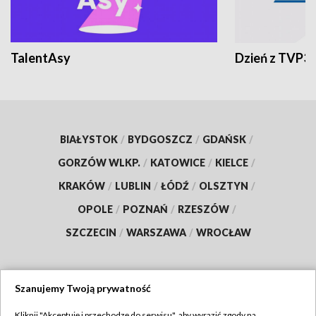
TalentAsy
Dzień z TVP3
BIAŁYSTOK
/
BYDGOSZCZ
/
GDAŃSK
/
GORZÓW WLKP.
/
KATOWICE
/
KIELCE
/
KRAKÓW
/
LUBLIN
/
ŁÓDŹ
/
OLSZTYN
/
OPOLE
/
POZNAŃ
/
RZESZÓW
/
SZCZECIN
/
WARSZAWA
/
WROCŁAW
Szanujemy Twoją prywatność
Dołącz do nas:
Kliknij "Akceptuję i przechodzę do serwisu", aby wyrazić zgody na