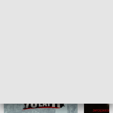
Flesz Targowy
rAZem zmieni
HISTORIA