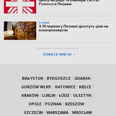
Pomossi в Познані
POZNAŃ
З 30 червня у Познані зростуть ціни на
електроенергію
ZOBACZ WIĘCEJ
BIAŁYSTOK
/
BYDGOSZCZ
/
GDAŃSK
/
GORZÓW WLKP.
/
KATOWICE
/
KIELCE
/
KRAKÓW
/
LUBLIN
/
ŁÓDŹ
/
OLSZTYN
/
OPOLE
/
POZNAŃ
/
RZESZÓW
/
SZCZECIN
/
WARSZAWA
/
WROCŁAW