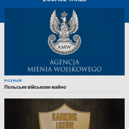
POZNAŃ
Польське військове майно