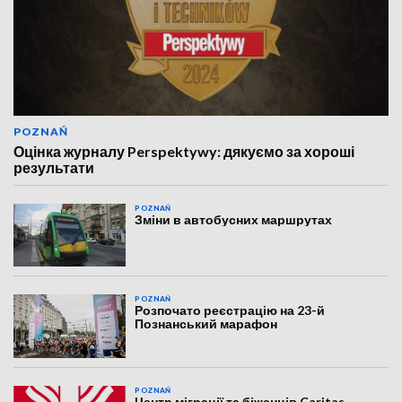
POZNAŃ
Оцінка журналу Perspektywy: дякуємо за хороші
результати
POZNAŃ
Зміни в автобусних маршрутах
POZNAŃ
Розпочато реєстрацію на 23-й
Познанський марафон
POZNAŃ
Центр міграції та біженців Caritas