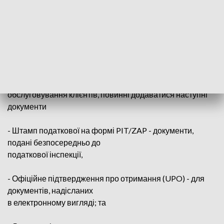
території, на якій він
підлягав сплаті податку на доходи фізичних осіб в
останньому завершеному
податковому році.
Важливо! До формулярів PIT та ZAP, що подаються для
перевірки в Пункті
обслуговування клієнтів, повинні додаватися наступні
документи
- Штамп податкової на формі PIT/ZAP - документи,
подані безпосередньо до
податкової інспекції,
- Офіційне підтвердження про отримання (UPO) - для
документів, надісланих
в електронному вигляді; та