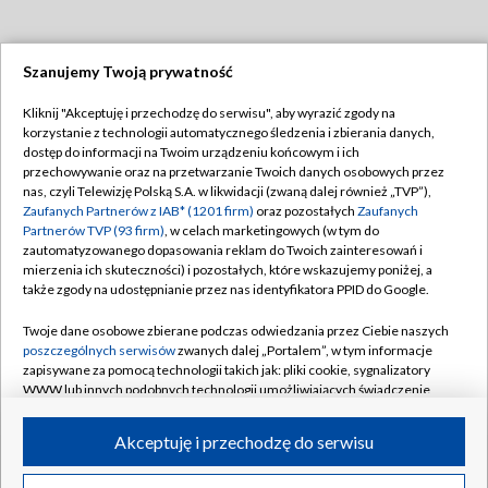
Szanujemy Twoją prywatność
Dołącz do nas:
Kliknij "Akceptuję i przechodzę do serwisu", aby wyrazić zgody na
korzystanie z technologii automatycznego śledzenia i zbierania danych,
TVP
dostęp do informacji na Twoim urządzeniu końcowym i ich
Abonament TVP
przechowywanie oraz na przetwarzanie Twoich danych osobowych przez
Regulamin TVP
nas, czyli Telewizję Polską S.A. w likwidacji (zwaną dalej również „TVP”),
Emisja w TVP
Polityka prywatności
Zaufanych Partnerów z IAB* (1201 firm)
oraz pozostałych
Zaufanych
Partnerów TVP (93 firm)
, w celach marketingowych (w tym do
Centrum informacji TVP
Moje zgody
zautomatyzowanego dopasowania reklam do Twoich zainteresowań i
mierzenia ich skuteczności) i pozostałych, które wskazujemy poniżej, a
Naziemna Telewizja Cyfrowa
Pomoc
także zgody na udostępnianie przez nas identyfikatora PPID do Google.
Sklep TVP
Biuro reklamy
Twoje dane osobowe zbierane podczas odwiedzania przez Ciebie naszych
Rada Programowa
Kontakt
poszczególnych serwisów
zwanych dalej „Portalem”, w tym informacje
zapisywane za pomocą technologii takich jak: pliki cookie, sygnalizatory
System NOS
WWW lub innych podobnych technologii umożliwiających świadczenie
dopasowanych i bezpiecznych usług, personalizację treści oraz reklam,
Informacje o nadawcy
Kanały
udostępnianie funkcji mediów społecznościowych oraz analizowanie
Akceptuję i przechodzę do serwisu
ruchu w Internecie.
Program dla prasy
©2026 Telewizja Polska S.A. w likwidacji
Biuro Reklamy