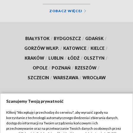
ZOBACZ WIĘCEJ
BIAŁYSTOK
/
BYDGOSZCZ
/
GDAŃSK
/
GORZÓW WLKP.
/
KATOWICE
/
KIELCE
/
KRAKÓW
/
LUBLIN
/
ŁÓDŹ
/
OLSZTYN
/
OPOLE
/
POZNAŃ
/
RZESZÓW
/
SZCZECIN
/
WARSZAWA
/
WROCŁAW
Szanujemy Twoją prywatność
Dołącz do nas:
Kliknij "Akceptuję i przechodzę do serwisu", aby wyrazić zgody na
korzystanie z technologii automatycznego śledzenia i zbierania danych,
TVP
dostęp do informacji na Twoim urządzeniu końcowym i ich
Abonament TVP
przechowywanie oraz na przetwarzanie Twoich danych osobowych przez
Regulamin TVP