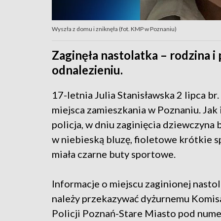
Wyszła z domu i zniknęła (fot. KMP w Poznaniu)
Zaginęła nastolatka – rodzina i 
odnalezieniu.
17-letnia Julia Stanisławska 2 lipca br.
miejsca zamieszkania w Poznaniu. Jak
policja, w dniu zaginięcia dziewczyna 
w niebieską bluzę, fioletowe krótkie s
miała czarne buty sportowe.
Informacje o miejscu zaginionej nastol
należy przekazywać dyżurnemu Komis
Policji Poznań-Stare Miasto pod num