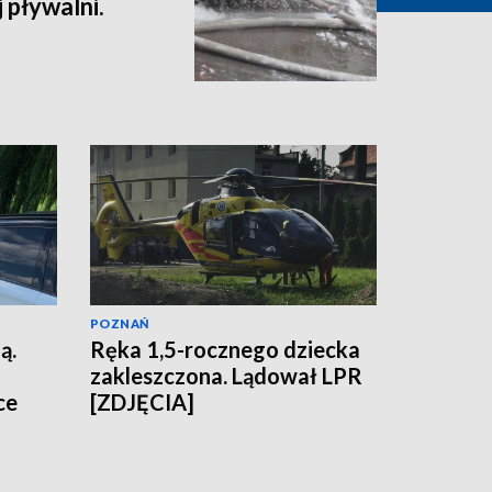
 pływalni.
POZNAŃ
ą.
Ręka 1,5-rocznego dziecka
zakleszczona. Lądował LPR
ce
[ZDJĘCIA]