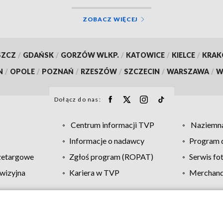
ZOBACZ WIĘCEJ
SZCZ
/
GDAŃSK
/
GORZÓW WLKP.
/
KATOWICE
/
KIELCE
/
KRA
N
/
OPOLE
/
POZNAŃ
/
RZESZÓW
/
SZCZECIN
/
WARSZAWA
/
W
Dołącz do nas:
Centrum informacji TVP
Naziemna
Informacje o nadawcy
Program d
zetargowe
Zgłoś program (ROPAT)
Serwis fo
wizyjna
Kariera w TVP
Merchandi