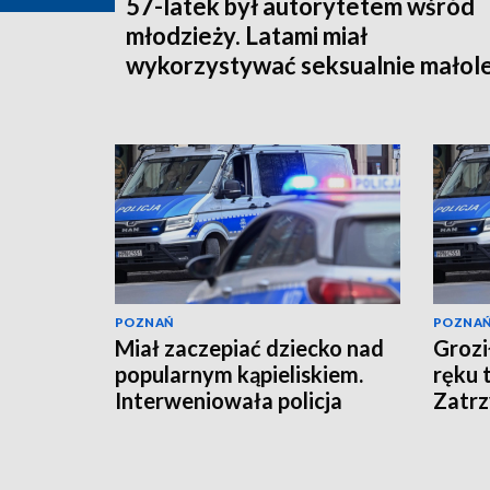
57-latek był autorytetem wśród
młodzieży. Latami miał
wykorzystywać seksualnie małole
POZNAŃ
POZNA
Miał zaczepiać dziecko nad
Grozi
popularnym kąpieliskiem.
ręku 
Interweniowała policja
Zatrz