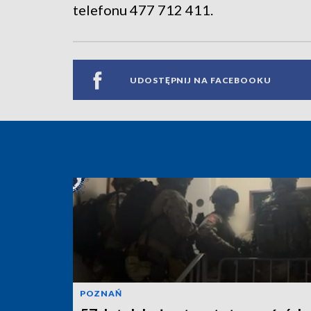
telefonu 477 712 411.
UDOSTĘPNIJ NA FACEBOOKU
POZNAŃ