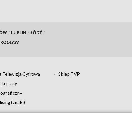
KÓW
/
LUBLIN
/
ŁÓDŹ
/
ROCŁAW
 Telewizja Cyfrowa
Sklep TVP
la prasy
tograficzny
sing (znaki)