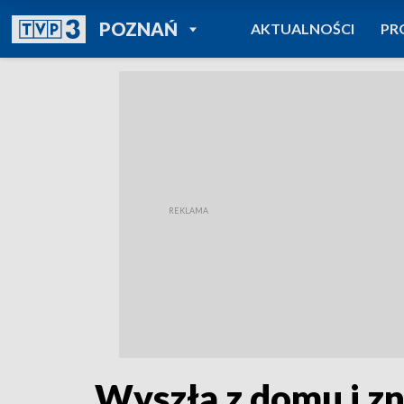
POWRÓT DO
POZNAŃ
AKTUALNOŚCI
PR
TVP REGIONY
Wyszła z domu i z