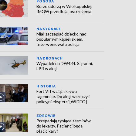
POGODA
Burze uderzą w Wielkopolskę.
IMGW przedłuża ostrzeżenia
NA SYGNALE
Miał zaczepiać dziecko nad
popularnym kąpieliskiem.
Interweniowała policja
NA DROGACH
Wypadek na DW434. Są ranni,
LPR w akcji
HISTORIA
Fort VII wciąż skrywa
tajemnice. Do akcji wkroczyli
policyjni eksperci [WIDEO]
ZDROWIE
Przepadają tysiące terminów
do lekarzy. Pacjenci będą
płacić kary?