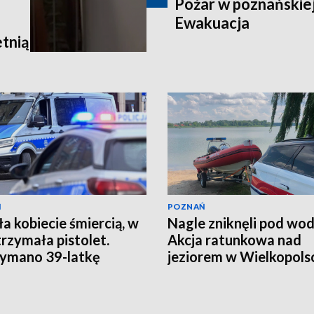
Pożar w poznańskiej
Ewakuacja
tnią
Ń
POZNAŃ
ła kobiecie śmiercią, w
Nagle zniknęli pod wod
trzymała pistolet.
Akcja ratunkowa nad
ymano 39-latkę
jeziorem w Wielkopols
[AKTUALIZACJA]