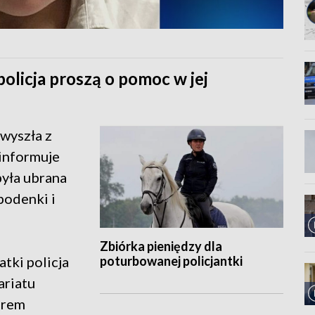
policja proszą o pomoc w jej
 wyszła z
 informuje
była ubrana
podenki i
Zbiórka pieniędzy dla
poturbowanej policjantki
atki policja
ariatu
erem