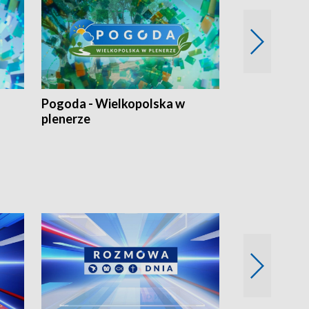
Pogoda - Wielkopolska w
Eko prognoza
plenerze