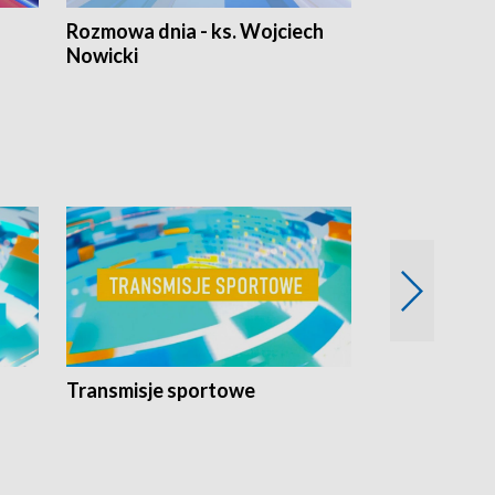
Rozmowa dnia - ks. Wojciech
Euro Fakty
Nowicki
Transmisje sportowe
Reportaże s