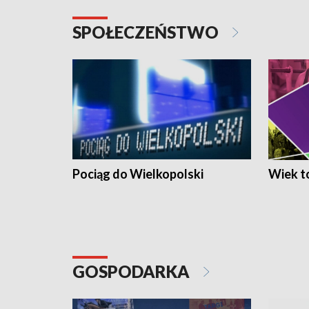
SPOŁECZEŃSTWO
Pociąg do Wielkopolski
Wiek to
GOSPODARKA