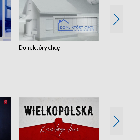
Dom, który chcę
Biznes Wielk