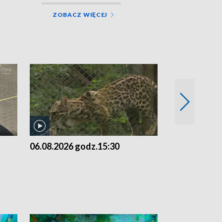
ZOBACZ WIĘCEJ
06.08.2026 godz.15:30
05.08.2026 g