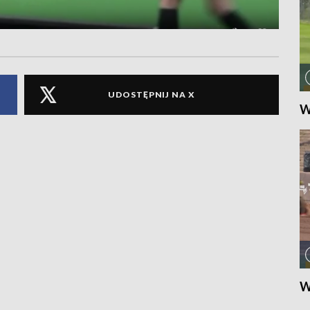
UDOSTĘPNIJ NA X
W
W