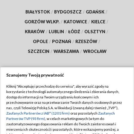
BIAŁYSTOK
/
BYDGOSZCZ
/
GDAŃSK
/
GORZÓW WLKP.
/
KATOWICE
/
KIELCE
/
KRAKÓW
/
LUBLIN
/
ŁÓDŹ
/
OLSZTYN
/
OPOLE
/
POZNAŃ
/
RZESZÓW
/
SZCZECIN
/
WARSZAWA
/
WROCŁAW
Szanujemy Twoją prywatność
Dołącz do nas:
Kliknij "Akceptuję i przechodzę do serwisu", aby wyrazić zgody na
korzystanie z technologii automatycznego śledzenia i zbierania danych,
TVP
dostęp do informacji na Twoim urządzeniu końcowym i ich
Abonament TVP
przechowywanie oraz na przetwarzanie Twoich danych osobowych przez
Regulamin TVP
nas, czyli Telewizję Polską S.A. w likwidacji (zwaną dalej również „TVP”),
Emisja w TVP
Zaufanych Partnerów z IAB* (1201 firm)
oraz pozostałych
Zaufanych
Polityka prywatności
Partnerów TVP (93 firm)
, w celach marketingowych (w tym do
Centrum informacji TVP
Moje zgody
zautomatyzowanego dopasowania reklam do Twoich zainteresowań i
mierzenia ich skuteczności) i pozostałych, które wskazujemy poniżej, a
Naziemna Telewizja Cyfrowa
Pomoc