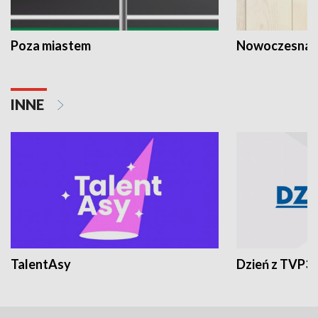
Poza miastem
Nowoczesna 
INNE
TalentAsy
Dzień z TVP3