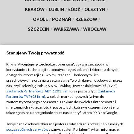
KRAKÓW
/
LUBLIN
/
ŁÓDŹ
/
OLSZTYN
/
OPOLE
/
POZNAŃ
/
RZESZÓW
/
SZCZECIN
/
WARSZAWA
/
WROCŁAW
Szanujemy Twoją prywatność
Dołącz do nas:
Kliknij "Akceptuję i przechodzę do serwisu", aby wyrazić zgody na
korzystanie z technologii automatycznego śledzenia i zbierania danych,
TVP
dostęp do informacji na Twoim urządzeniu końcowym i ich
Abonament TVP
przechowywanie oraz na przetwarzanie Twoich danych osobowych przez
Regulamin TVP
nas, czyli Telewizję Polską S.A. w likwidacji (zwaną dalej również „TVP”),
Emisja w TVP
Polityka prywatności
Zaufanych Partnerów z IAB* (1201 firm)
oraz pozostałych
Zaufanych
Partnerów TVP (93 firm)
, w celach marketingowych (w tym do
Centrum informacji TVP
Moje zgody
zautomatyzowanego dopasowania reklam do Twoich zainteresowań i
mierzenia ich skuteczności) i pozostałych, które wskazujemy poniżej, a
Naziemna Telewizja Cyfrowa
Pomoc
także zgody na udostępnianie przez nas identyfikatora PPID do Google.
Sklep TVP
Biuro reklamy
Twoje dane osobowe zbierane podczas odwiedzania przez Ciebie naszych
Rada Programowa
Kontakt
poszczególnych serwisów
zwanych dalej „Portalem”, w tym informacje