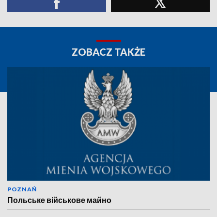
ZOBACZ TAKŻE
POZNAŃ
Польське військове майно