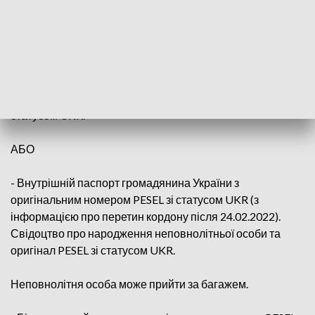
- Біометричний паспорт з відміткою про перетин кордону
та оригінальним номером PESEL зі статусом UKR
(включаючи інформацію про перетин кордону після 24
лютого 2022 року). Свідоцтво про народження
неповнолітньої особи та оригінал номера PESEL зі
статусом UKR.
АБО
- Внутрішній паспорт громадянина України з
оригінальним номером PESEL зі статусом UKR (з
інформацією про перетин кордону після 24.02.2022).
Свідоцтво про народження неповнолітньої особи та
оригінал PESEL зі статусом UKR.
Неповнолітня особа може прийти за багажем.