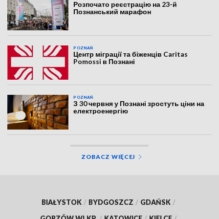
Розпочато реєстрацію на 23-й
Познанський марафон
POZNAŃ
Центр міграції та біженців Caritas
Pomossi в Познані
POZNAŃ
З 30 червня у Познані зростуть ціни на
електроенергію
ZOBACZ WIĘCEJ
BIAŁYSTOK
/
BYDGOSZCZ
/
GDAŃSK
/
GORZÓW WLKP.
/
KATOWICE
/
KIELCE
/