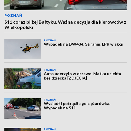
POZNAŃ
S11 coraz bliżej Bałtyku. Ważna decyzja dla kierowców z
Wielkopolski
POZNAŃ
Wypadek na DW434. Są ranni, LPR w akcji
POZNAŃ
Auto uderzyło w drzewo. Matka uciekła
bez dziecka [ZDJĘCIA]
POZNAŃ
Wysiadł i potrąciła go ciężarówka.
Wypadek na S11
POZNAŃ