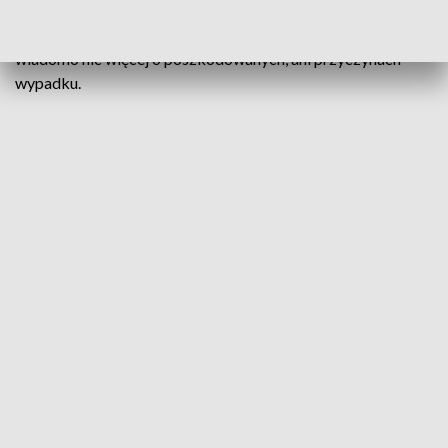
zablokowana. Utrudnienia skończyły się przed godz. 17:00,
ale na miejscu utworzył się spory korek. Na razie nie
wiadomo nic więcej o poszkodowanych, ani przyczynach
wypadku.