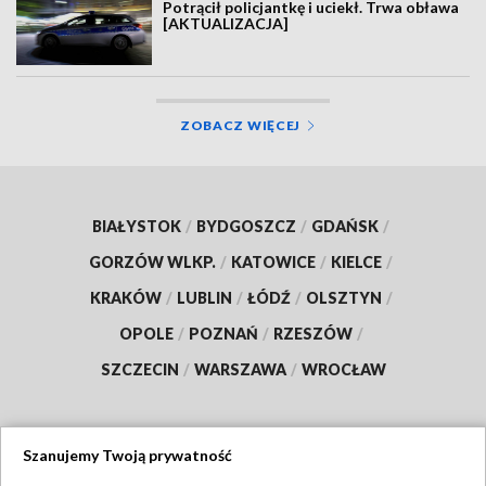
Potrącił policjantkę i uciekł. Trwa obława
[AKTUALIZACJA]
ZOBACZ WIĘCEJ
BIAŁYSTOK
/
BYDGOSZCZ
/
GDAŃSK
/
GORZÓW WLKP.
/
KATOWICE
/
KIELCE
/
KRAKÓW
/
LUBLIN
/
ŁÓDŹ
/
OLSZTYN
/
OPOLE
/
POZNAŃ
/
RZESZÓW
/
SZCZECIN
/
WARSZAWA
/
WROCŁAW
Szanujemy Twoją prywatność
Dołącz do nas: