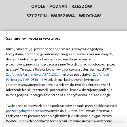
OPOLE
/
POZNAŃ
/
RZESZÓW
/
SZCZECIN
/
WARSZAWA
/
WROCŁAW
Szanujemy Twoją prywatność
Dołącz do nas:
Kliknij "Akceptuję i przechodzę do serwisu", aby wyrazić zgody na
korzystanie z technologii automatycznego śledzenia i zbierania danych,
TVP
dostęp do informacji na Twoim urządzeniu końcowym i ich
Abonament TVP
przechowywanie oraz na przetwarzanie Twoich danych osobowych przez
Regulamin TVP
nas, czyli Telewizję Polską S.A. w likwidacji (zwaną dalej również „TVP”),
Emisja w TVP
Polityka prywatności
Zaufanych Partnerów z IAB* (1201 firm)
oraz pozostałych
Zaufanych
Partnerów TVP (93 firm)
, w celach marketingowych (w tym do
Centrum informacji TVP
Moje zgody
zautomatyzowanego dopasowania reklam do Twoich zainteresowań i
mierzenia ich skuteczności) i pozostałych, które wskazujemy poniżej, a
Naziemna Telewizja Cyfrowa
Pomoc
także zgody na udostępnianie przez nas identyfikatora PPID do Google.
Sklep TVP
Biuro reklamy
Twoje dane osobowe zbierane podczas odwiedzania przez Ciebie naszych
Rada Programowa
Kontakt
poszczególnych serwisów
zwanych dalej „Portalem”, w tym informacje
zapisywane za pomocą technologii takich jak: pliki cookie, sygnalizatory
System NOS
WWW lub innych podobnych technologii umożliwiających świadczenie
dopasowanych i bezpiecznych usług, personalizację treści oraz reklam,