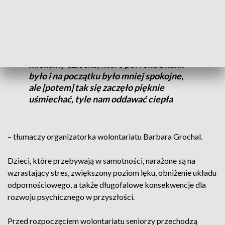
Coraz częściej jest tak, że dzieci zostają
bez rodziców, mamy zostawiają dzieci w
szpitalu i to po to jest ten wolontariat.
Żebyśmy były przy tych dzieciach, bo
widzimy, że dzieci się pięknie rozwijają i
mieliśmy dziecko, które pół roku z nami
było i na początku było mniej spokojne,
ale [potem] tak się zaczęło pięknie
uśmiechać, tyle nam oddawać ciepła
– tłumaczy organizatorka wolontariatu Barbara Grochal.
Dzieci, które przebywają w samotności, narażone są na
wzrastający stres, zwiększony poziom lęku, obniżenie układu
odpornościowego, a także długofalowe konsekwencje dla
rozwoju psychicznego w przyszłości.
Przed rozpoczęciem wolontariatu seniorzy przechodzą