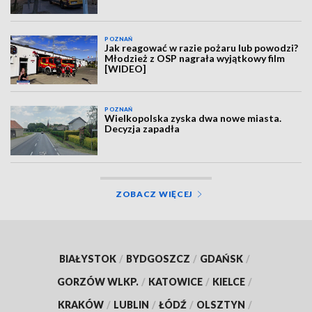
POZNAŃ
Jak reagować w razie pożaru lub powodzi?
Młodzież z OSP nagrała wyjątkowy film
[WIDEO]
POZNAŃ
Wielkopolska zyska dwa nowe miasta.
Decyzja zapadła
ZOBACZ WIĘCEJ
BIAŁYSTOK
/
BYDGOSZCZ
/
GDAŃSK
/
GORZÓW WLKP.
/
KATOWICE
/
KIELCE
/
KRAKÓW
/
LUBLIN
/
ŁÓDŹ
/
OLSZTYN
/