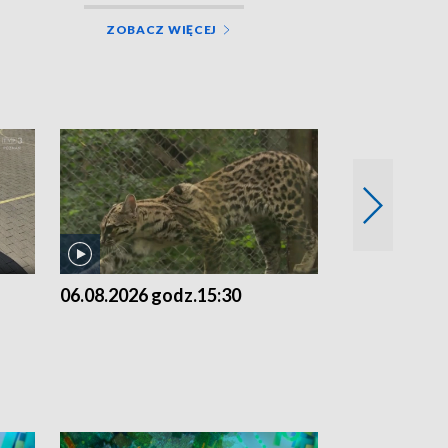
ZOBACZ WIĘCEJ
06.08.2026 godz.15:30
05.08.2026 g