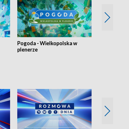
Pogoda - Wielkopolska w
Eko prognoza
plenerze