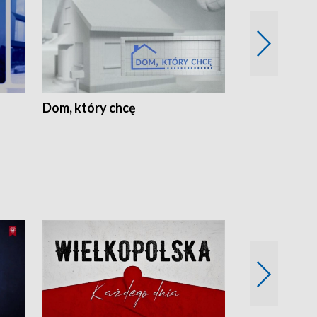
Dom, który chcę
Biznes Wielk