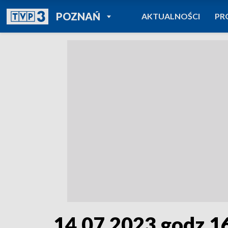
POWRÓT DO
POZNAŃ
AKTUALNOŚCI
PR
TVP REGIONY
14.07.2023 godz.1