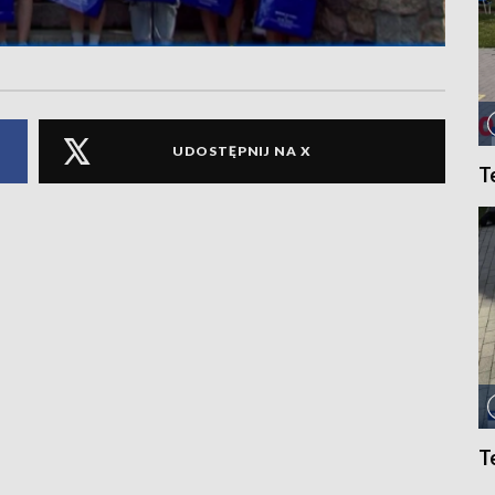
UDOSTĘPNIJ NA X
T
T