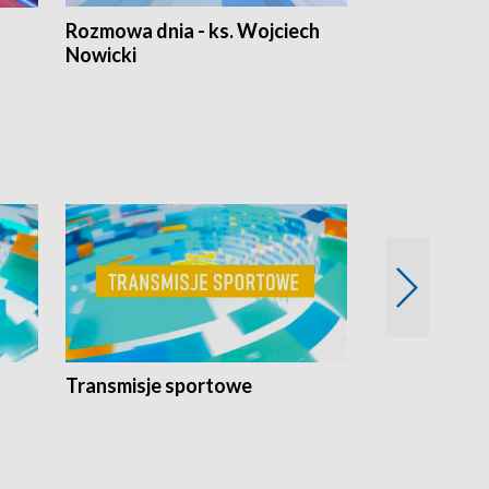
Rozmowa dnia - ks. Wojciech
Euro Fakty
Nowicki
Transmisje sportowe
Reportaże s