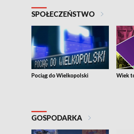
SPOŁECZEŃSTWO
Pociąg do Wielkopolski
Wiek to
GOSPODARKA