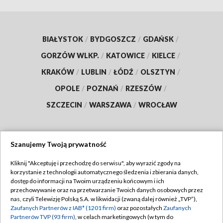
BIAŁYSTOK
/
BYDGOSZCZ
/
GDAŃSK
/
GORZÓW WLKP.
/
KATOWICE
/
KIELCE
/
KRAKÓW
/
LUBLIN
/
ŁÓDŹ
/
OLSZTYN
/
OPOLE
/
POZNAŃ
/
RZESZÓW
/
SZCZECIN
/
WARSZAWA
/
WROCŁAW
Szanujemy Twoją prywatność
Dołącz do nas:
Kliknij "Akceptuję i przechodzę do serwisu", aby wyrazić zgody na
korzystanie z technologii automatycznego śledzenia i zbierania danych,
TVP
dostęp do informacji na Twoim urządzeniu końcowym i ich
Abonament TVP
przechowywanie oraz na przetwarzanie Twoich danych osobowych przez
Regulamin TVP
nas, czyli Telewizję Polską S.A. w likwidacji (zwaną dalej również „TVP”),
Emisja w TVP
Zaufanych Partnerów z IAB* (1201 firm)
oraz pozostałych
Zaufanych
Polityka prywatności
Partnerów TVP (93 firm)
, w celach marketingowych (w tym do
Centrum informacji TVP