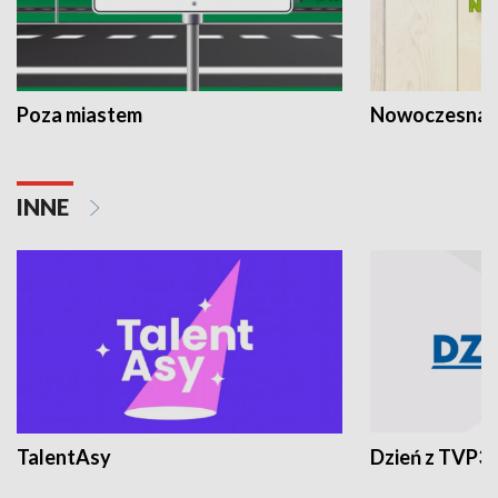
Poza miastem
Nowoczesna 
INNE
TalentAsy
Dzień z TVP3