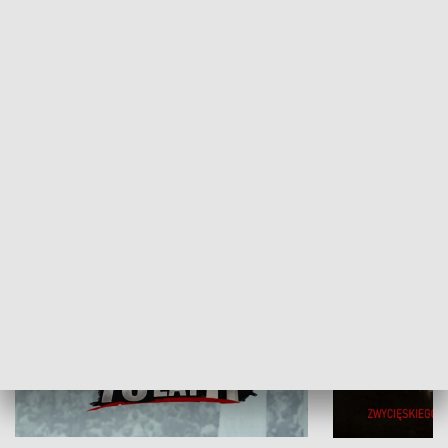
Flesz Targowy
rAZem zmieni
HISTORIA