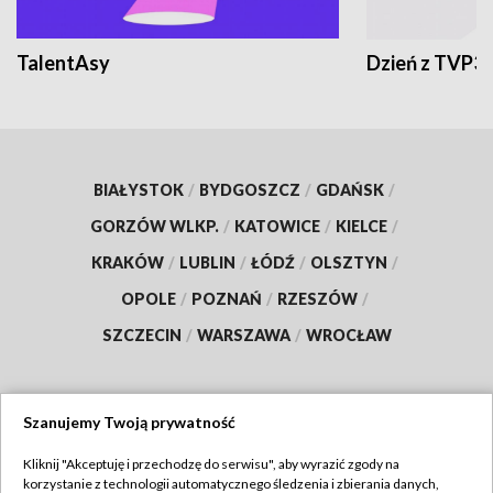
TalentAsy
Dzień z TVP3
BIAŁYSTOK
/
BYDGOSZCZ
/
GDAŃSK
/
GORZÓW WLKP.
/
KATOWICE
/
KIELCE
/
KRAKÓW
/
LUBLIN
/
ŁÓDŹ
/
OLSZTYN
/
OPOLE
/
POZNAŃ
/
RZESZÓW
/
SZCZECIN
/
WARSZAWA
/
WROCŁAW
Szanujemy Twoją prywatność
Dołącz do nas:
Kliknij "Akceptuję i przechodzę do serwisu", aby wyrazić zgody na
korzystanie z technologii automatycznego śledzenia i zbierania danych,
TVP