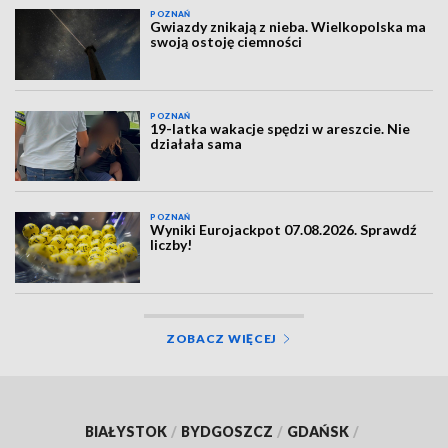
POZNAŃ
Gwiazdy znikają z nieba. Wielkopolska ma
swoją ostoję ciemności
POZNAŃ
19-latka wakacje spędzi w areszcie. Nie
działała sama
POZNAŃ
Wyniki Eurojackpot 07.08.2026. Sprawdź
liczby!
ZOBACZ WIĘCEJ
BIAŁYSTOK
/
BYDGOSZCZ
/
GDAŃSK
/