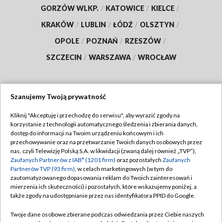
GORZÓW WLKP.
/
KATOWICE
/
KIELCE
/
KRAKÓW
/
LUBLIN
/
ŁÓDŹ
/
OLSZTYN
/
OPOLE
/
POZNAŃ
/
RZESZÓW
/
SZCZECIN
/
WARSZAWA
/
WROCŁAW
Szanujemy Twoją prywatność
Dołącz do nas:
Kliknij "Akceptuję i przechodzę do serwisu", aby wyrazić zgody na
korzystanie z technologii automatycznego śledzenia i zbierania danych,
TVP
dostęp do informacji na Twoim urządzeniu końcowym i ich
Abonament TVP
przechowywanie oraz na przetwarzanie Twoich danych osobowych przez
Regulamin TVP
nas, czyli Telewizję Polską S.A. w likwidacji (zwaną dalej również „TVP”),
Emisja w TVP
Polityka prywatności
Zaufanych Partnerów z IAB* (1201 firm)
oraz pozostałych
Zaufanych
Partnerów TVP (93 firm)
, w celach marketingowych (w tym do
Centrum informacji TVP
Moje zgody
zautomatyzowanego dopasowania reklam do Twoich zainteresowań i
mierzenia ich skuteczności) i pozostałych, które wskazujemy poniżej, a
Naziemna Telewizja Cyfrowa
Pomoc
także zgody na udostępnianie przez nas identyfikatora PPID do Google.
Sklep TVP
Biuro reklamy
Twoje dane osobowe zbierane podczas odwiedzania przez Ciebie naszych
Rada Programowa