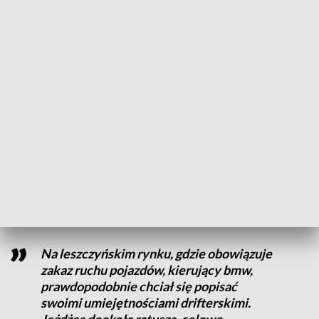
Driftował na rynku (fot. PAP/Marcin Bielecki, zdjęcie ilustracyjne)
Ten wybryk kosztował go utratę prawa jazdy.
24-latek chciał popisać się umiejętnościami drifterskimi,
prezentując je na rynku w Lesznie.
Na leszczyńskim rynku, gdzie obowiązuje
zakaz ruchu pojazdów, kierujący bmw,
prawdopodobnie chciał się popisać
swoimi umiejętnościami drifterskimi.