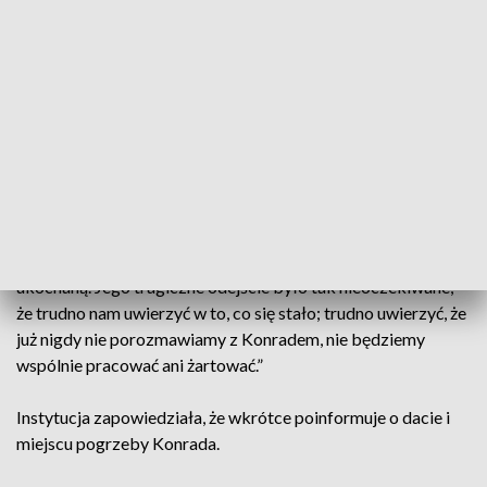
zawodowych towarzyszy, jak i
filharmonicznych słuchaczy
– czytamy na profilu filharmonii w mediach
społecznościowych.
Przedstawiciele filharmonii informują również, że niedawno
Konrad spełnił swoje wielkie marzenie: „Zorganizował
koncert z muzyką z gier komputerowych oraz zaręczył się z
ukochaną. Jego tragiczne odejście było tak nieoczekiwane,
że trudno nam uwierzyć w to, co się stało; trudno uwierzyć, że
już nigdy nie porozmawiamy z Konradem, nie będziemy
wspólnie pracować ani żartować.”
Instytucja zapowiedziała, że wkrótce poinformuje o dacie i
miejscu pogrzeby Konrada.