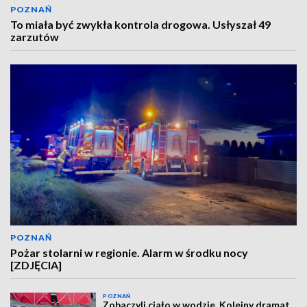
POZNAŃ
To miała być zwykła kontrola drogowa. Usłyszał 49
zarzutów
POZNAŃ
Pożar stolarni w regionie. Alarm w środku nocy
[ZDJĘCIA]
POZNAŃ
Zobaczyli ciało w wodzie. Kolejny dramat