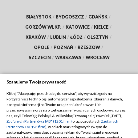
BIAŁYSTOK
/
BYDGOSZCZ
/
GDAŃSK
/
GORZÓW WLKP.
/
KATOWICE
/
KIELCE
/
KRAKÓW
/
LUBLIN
/
ŁÓDŹ
/
OLSZTYN
/
OPOLE
/
POZNAŃ
/
RZESZÓW
/
SZCZECIN
/
WARSZAWA
/
WROCŁAW
Szanujemy Twoją prywatność
Dołącz do nas:
Kliknij "Akceptuję i przechodzę do serwisu", aby wyrazić zgody na
korzystanie z technologii automatycznego śledzenia i zbierania danych,
TVP
dostęp do informacji na Twoim urządzeniu końcowym i ich
Abonament TVP
przechowywanie oraz na przetwarzanie Twoich danych osobowych przez
Regulamin TVP
nas, czyli Telewizję Polską S.A. w likwidacji (zwaną dalej również „TVP”),
Emisja w TVP
Polityka prywatności
Zaufanych Partnerów z IAB* (1201 firm)
oraz pozostałych
Zaufanych
Partnerów TVP (93 firm)
, w celach marketingowych (w tym do
Centrum informacji TVP
Moje zgody
zautomatyzowanego dopasowania reklam do Twoich zainteresowań i
mierzenia ich skuteczności) i pozostałych, które wskazujemy poniżej, a