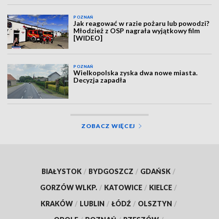
POZNAŃ
Jak reagować w razie pożaru lub powodzi?
Młodzież z OSP nagrała wyjątkowy film
[WIDEO]
POZNAŃ
Wielkopolska zyska dwa nowe miasta.
Decyzja zapadła
ZOBACZ WIĘCEJ
BIAŁYSTOK
/
BYDGOSZCZ
/
GDAŃSK
/
GORZÓW WLKP.
/
KATOWICE
/
KIELCE
/
KRAKÓW
/
LUBLIN
/
ŁÓDŹ
/
OLSZTYN
/