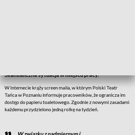
Jedna rolka na tydzień. Teatr reglamentuje pracownikom papier (fot. Alexa z
Pixabay)
Skandaliczna sytuacja w miejscu pracy.
W Internecie krąży screen maila, w którym Polski Teatr
Tańca w Poznaniu informuje pracowników, że ogranicza im
dostęp do papieru toaletowego. Zgodnie z nowymi zasadami
każdemu przydzielono jedną rolkę na tydzień.
W związku z nadmiernym i