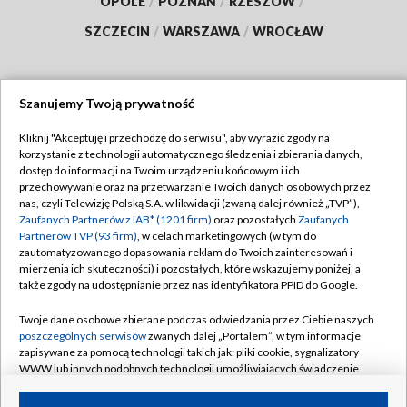
OPOLE
/
POZNAŃ
/
RZESZÓW
/
SZCZECIN
/
WARSZAWA
/
WROCŁAW
Szanujemy Twoją prywatność
Dołącz do nas:
Kliknij "Akceptuję i przechodzę do serwisu", aby wyrazić zgody na
korzystanie z technologii automatycznego śledzenia i zbierania danych,
TVP
dostęp do informacji na Twoim urządzeniu końcowym i ich
Abonament TVP
przechowywanie oraz na przetwarzanie Twoich danych osobowych przez
Regulamin TVP
nas, czyli Telewizję Polską S.A. w likwidacji (zwaną dalej również „TVP”),
Emisja w TVP
Polityka prywatności
Zaufanych Partnerów z IAB* (1201 firm)
oraz pozostałych
Zaufanych
Partnerów TVP (93 firm)
, w celach marketingowych (w tym do
Centrum informacji TVP
Moje zgody
zautomatyzowanego dopasowania reklam do Twoich zainteresowań i
mierzenia ich skuteczności) i pozostałych, które wskazujemy poniżej, a
Naziemna Telewizja Cyfrowa
Pomoc
także zgody na udostępnianie przez nas identyfikatora PPID do Google.
Sklep TVP
Biuro reklamy
Twoje dane osobowe zbierane podczas odwiedzania przez Ciebie naszych
Rada Programowa
Kontakt
poszczególnych serwisów
zwanych dalej „Portalem”, w tym informacje
zapisywane za pomocą technologii takich jak: pliki cookie, sygnalizatory
System NOS
WWW lub innych podobnych technologii umożliwiających świadczenie
dopasowanych i bezpiecznych usług, personalizację treści oraz reklam,
Informacje o nadawcy
Kanały
udostępnianie funkcji mediów społecznościowych oraz analizowanie