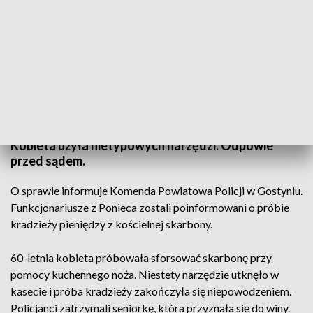
Złodziejka w kościele (fot. zdjęcie ilustracyjne/PAP/Darek Delmanowicz
Kobieta użyła nietypowych narzędzi. Odpowie
przed sądem.
O sprawie informuje Komenda Powiatowa Policji w Gostyniu.
Funkcjonariusze z Ponieca zostali poinformowani o próbie
kradzieży pieniędzy z kościelnej skarbony.
60-letnia kobieta próbowała sforsować skarbonę przy
pomocy kuchennego noża. Niestety narzędzie utknęło w
kasecie i próba kradzieży zakończyła się niepowodzeniem.
Policjanci zatrzymali seniorkę, która przyznała się do winy.