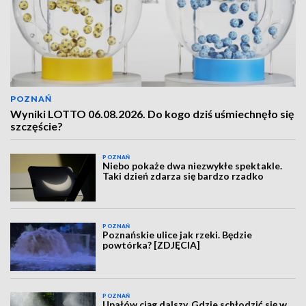
POZNAŃ
Wyniki LOTTO 06.08.2026. Do kogo dziś uśmiechnęło się
szczęście?
POZNAŃ
Niebo pokaże dwa niezwykłe spektakle.
Taki dzień zdarza się bardzo rzadko
POZNAŃ
Poznańskie ulice jak rzeki. Będzie
powtórka? [ZDJĘCIA]
POZNAŃ
Upałów ciąg dalszy. Gdzie schłodzić się w