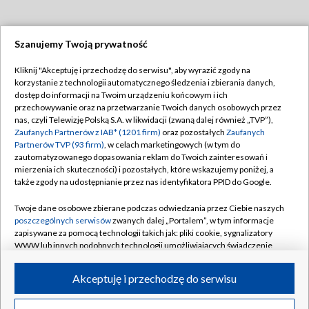
Szanujemy Twoją prywatność
Dołącz do nas:
Kliknij "Akceptuję i przechodzę do serwisu", aby wyrazić zgody na
korzystanie z technologii automatycznego śledzenia i zbierania danych,
TVP
dostęp do informacji na Twoim urządzeniu końcowym i ich
Abonament TVP
przechowywanie oraz na przetwarzanie Twoich danych osobowych przez
Regulamin TVP
nas, czyli Telewizję Polską S.A. w likwidacji (zwaną dalej również „TVP”),
Emisja w TVP
Polityka prywatności
Zaufanych Partnerów z IAB* (1201 firm)
oraz pozostałych
Zaufanych
Partnerów TVP (93 firm)
, w celach marketingowych (w tym do
Centrum informacji TVP
Moje zgody
zautomatyzowanego dopasowania reklam do Twoich zainteresowań i
mierzenia ich skuteczności) i pozostałych, które wskazujemy poniżej, a
Naziemna Telewizja Cyfrowa
Pomoc
także zgody na udostępnianie przez nas identyfikatora PPID do Google.
Sklep TVP
Biuro reklamy
Twoje dane osobowe zbierane podczas odwiedzania przez Ciebie naszych
Rada Programowa
Kontakt
poszczególnych serwisów
zwanych dalej „Portalem”, w tym informacje
zapisywane za pomocą technologii takich jak: pliki cookie, sygnalizatory
System NOS
WWW lub innych podobnych technologii umożliwiających świadczenie
dopasowanych i bezpiecznych usług, personalizację treści oraz reklam,
Informacje o nadawcy
Kanały
udostępnianie funkcji mediów społecznościowych oraz analizowanie
Akceptuję i przechodzę do serwisu
ruchu w Internecie.
Program dla prasy
©2026 Telewizja Polska S.A. w likwidacji
Biuro Reklamy
Twoje dane osobowe zbierane podczas odwiedzania przez Ciebie