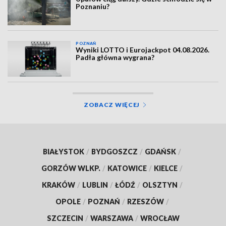
Poznaniu?
POZNAŃ
Wyniki LOTTO i Eurojackpot 04.08.2026.
Padła główna wygrana?
ZOBACZ WIĘCEJ
BIAŁYSTOK
/
BYDGOSZCZ
/
GDAŃSK
/
GORZÓW WLKP.
/
KATOWICE
/
KIELCE
/
KRAKÓW
/
LUBLIN
/
ŁÓDŹ
/
OLSZTYN
/
OPOLE
/
POZNAŃ
/
RZESZÓW
/
SZCZECIN
/
WARSZAWA
/
WROCŁAW