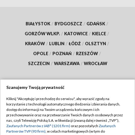
BIAŁYSTOK
/
BYDGOSZCZ
/
GDAŃSK
/
GORZÓW WLKP.
/
KATOWICE
/
KIELCE
/
KRAKÓW
/
LUBLIN
/
ŁÓDŹ
/
OLSZTYN
/
OPOLE
/
POZNAŃ
/
RZESZÓW
/
SZCZECIN
/
WARSZAWA
/
WROCŁAW
Szanujemy Twoją prywatność
Dołącz do nas:
Kliknij "Akceptuję i przechodzę do serwisu", aby wyrazić zgody na
korzystanie z technologii automatycznego śledzenia i zbierania danych,
TVP
dostęp do informacji na Twoim urządzeniu końcowym i ich
Abonament TVP
przechowywanie oraz na przetwarzanie Twoich danych osobowych przez
Regulamin TVP
nas, czyli Telewizję Polską S.A. w likwidacji (zwaną dalej również „TVP”),
Emisja w TVP
Zaufanych Partnerów z IAB* (1201 firm)
oraz pozostałych
Zaufanych
Polityka prywatności
Partnerów TVP (93 firm)
, w celach marketingowych (w tym do
Centrum informacji TVP