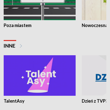
Poza miastem
Nowoczesna 
INNE
TalentAsy
Dzień z TVP3