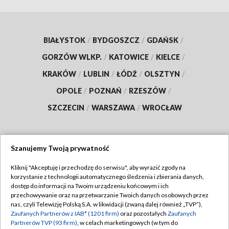
BIAŁYSTOK
/
BYDGOSZCZ
/
GDAŃSK
/
GORZÓW WLKP.
/
KATOWICE
/
KIELCE
/
KRAKÓW
/
LUBLIN
/
ŁÓDŹ
/
OLSZTYN
/
OPOLE
/
POZNAŃ
/
RZESZÓW
/
SZCZECIN
/
WARSZAWA
/
WROCŁAW
Szanujemy Twoją prywatność
Dołącz do nas:
Kliknij "Akceptuję i przechodzę do serwisu", aby wyrazić zgody na
korzystanie z technologii automatycznego śledzenia i zbierania danych,
TVP
dostęp do informacji na Twoim urządzeniu końcowym i ich
Abonament TVP
przechowywanie oraz na przetwarzanie Twoich danych osobowych przez
Regulamin TVP
nas, czyli Telewizję Polską S.A. w likwidacji (zwaną dalej również „TVP”),
Emisja w TVP
Zaufanych Partnerów z IAB* (1201 firm)
oraz pozostałych
Zaufanych
Polityka prywatności
Partnerów TVP (93 firm)
, w celach marketingowych (w tym do
Centrum informacji TVP