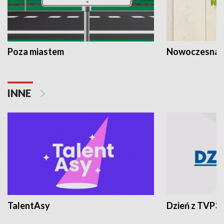
Poza miastem
Nowoczesna 
INNE
TalentAsy
Dzień z TVP3