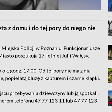
a z domu i do tej pory do niego nie
iejska Policji w Poznaniu. Funkcjonariusze
iasto poszukują 17-letniej Julii Wałęsy.
 ok. godz. 17:00. Od tej pory nie ma z nią
, popielatą bluzę z kapturem i czarne klapki.
jscu przebywania dziewczyny lub ją spotkali,
umerem telefonu 47 77 123 11 lub 47 77 123