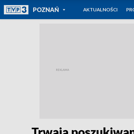
POWRÓT DO
POZNAŃ
AKTUALNOŚCI
PR
TVP REGIONY
Trwają poszukiwan