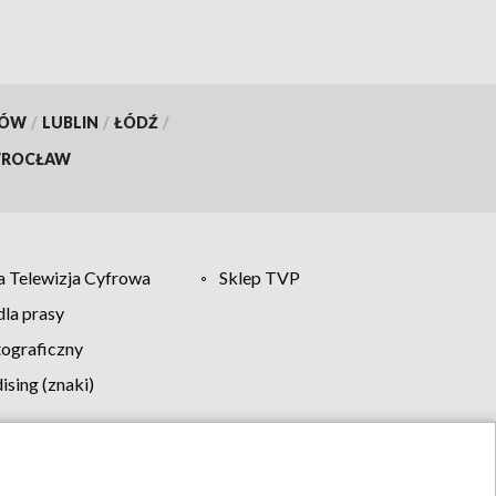
KÓW
/
LUBLIN
/
ŁÓDŹ
/
ROCŁAW
 Telewizja Cyfrowa
Sklep TVP
la prasy
tograficzny
sing (znaki)