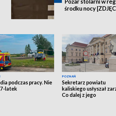
Pożar stolarni w reg
środku nocy [ZDJĘC
Ń
POZNAŃ
dia podczas pracy. Nie
Sekretarz powiatu
67-latek
kaliskiego usłyszał zar
Co dalej z jego
stanowiskiem?