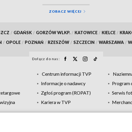
ZOBACZ WIĘCEJ
SZCZ
/
GDAŃSK
/
GORZÓW WLKP.
/
KATOWICE
/
KIELCE
/
KRA
N
/
OPOLE
/
POZNAŃ
/
RZESZÓW
/
SZCZECIN
/
WARSZAWA
/
W
Dołącz do nas:
Centrum informacji TVP
Naziemna
Informacje o nadawcy
Program d
zetargowe
Zgłoś program (ROPAT)
Serwis fo
wizyjna
Kariera w TVP
Merchandi