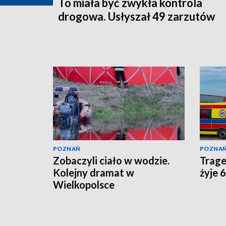
To miała być zwykła kontrola
drogowa. Usłyszał 49 zarzutów
POZNAŃ
POZNA
Zobaczyli ciało w wodzie.
Trage
Kolejny dramat w
żyje 
Wielkopolsce