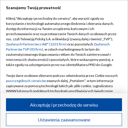
Szanujemy Twoją prywatność
Dołącz do nas:
Kliknij "Akceptuję i przechodzę do serwisu", aby wyrazić zgody na
korzystanie z technologii automatycznego śledzenia i zbierania danych,
TVP
dostęp do informacji na Twoim urządzeniu końcowym i ich
Abonament TVP
przechowywanie oraz na przetwarzanie Twoich danych osobowych przez
Regulamin TVP
nas, czyli Telewizję Polską S.A. w likwidacji (zwaną dalej również „TVP”),
Emisja w TVP
Zaufanych Partnerów z IAB* (1201 firm)
oraz pozostałych
Zaufanych
Polityka prywatności
Partnerów TVP (93 firm)
, w celach marketingowych (w tym do
Centrum informacji TVP
Moje zgody
zautomatyzowanego dopasowania reklam do Twoich zainteresowań i
mierzenia ich skuteczności) i pozostałych, które wskazujemy poniżej, a
Naziemna Telewizja Cyfrowa
Pomoc
także zgody na udostępnianie przez nas identyfikatora PPID do Google.
Sklep TVP
Biuro reklamy
Twoje dane osobowe zbierane podczas odwiedzania przez Ciebie naszych
Rada Programowa
poszczególnych serwisów
zwanych dalej „Portalem”, w tym informacje
Kontakt
zapisywane za pomocą technologii takich jak: pliki cookie, sygnalizatory
System NOS
WWW lub innych podobnych technologii umożliwiających świadczenie
dopasowanych i bezpiecznych usług, personalizację treści oraz reklam,
Informacje o nadawcy
Kanały
udostępnianie funkcji mediów społecznościowych oraz analizowanie
Akceptuję i przechodzę do serwisu
ruchu w Internecie.
Program dla prasy
©2026 Telewizja Polska S.A. w likwidacji
Biuro Reklamy
Twoje dane osobowe zbierane podczas odwiedzania przez Ciebie
Ustawienia zaawansowane
poszczególnych serwisów
na Portalu, takie jak adresy IP, identyfikatory
Ogłoszenie przetargowe
Twoich urządzeń końcowych i identyfikatory plików cookie, informacje o