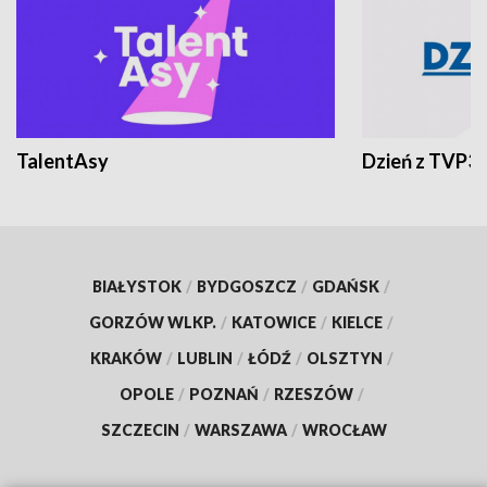
TalentAsy
Dzień z TVP3
BIAŁYSTOK
/
BYDGOSZCZ
/
GDAŃSK
/
GORZÓW WLKP.
/
KATOWICE
/
KIELCE
/
KRAKÓW
/
LUBLIN
/
ŁÓDŹ
/
OLSZTYN
/
OPOLE
/
POZNAŃ
/
RZESZÓW
/
SZCZECIN
/
WARSZAWA
/
WROCŁAW