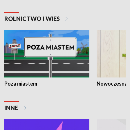
ROLNICTWO I WIEŚ
Poza miastem
Nowoczesna 
INNE