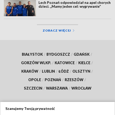
Lech Poznań odpowiedział na apel chorych
dzieci. „Mamy jeden cel: wygrywanie”
ZOBACZ WIĘCEJ
BIAŁYSTOK
/
BYDGOSZCZ
/
GDAŃSK
/
GORZÓW WLKP.
/
KATOWICE
/
KIELCE
/
KRAKÓW
/
LUBLIN
/
ŁÓDŹ
/
OLSZTYN
/
OPOLE
/
POZNAŃ
/
RZESZÓW
/
SZCZECIN
/
WARSZAWA
/
WROCŁAW
Szanujemy Twoją prywatność
Dołącz do nas: