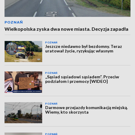
POZNAŃ
Wielkopolska zyska dwa nowe miasta. Decyzja zapadła
POZNAŃ
Jeszcze niedawno był bezdomny. Teraz
uratował życie, ryzykując własnym
POZNAŃ
„Sąsiad sąsiadowi sąsiadem”. Przeciw
podziałom i przemocy [WIDEO]
POZNAŃ
Darmowe przejazdy komunikacją miejską.
Wiemy, kto skorzysta
POZNAŃ