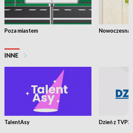
Poza miastem
Nowoczesna 
INNE
TalentAsy
Dzień z TVP3