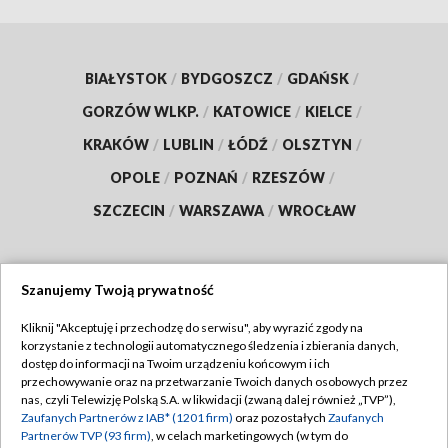
BIAŁYSTOK
/
BYDGOSZCZ
/
GDAŃSK
/
GORZÓW WLKP.
/
KATOWICE
/
KIELCE
/
KRAKÓW
/
LUBLIN
/
ŁÓDŹ
/
OLSZTYN
/
OPOLE
/
POZNAŃ
/
RZESZÓW
/
SZCZECIN
/
WARSZAWA
/
WROCŁAW
Szanujemy Twoją prywatność
Dołącz do nas:
Kliknij "Akceptuję i przechodzę do serwisu", aby wyrazić zgody na
korzystanie z technologii automatycznego śledzenia i zbierania danych,
TVP
dostęp do informacji na Twoim urządzeniu końcowym i ich
Abonament TVP
przechowywanie oraz na przetwarzanie Twoich danych osobowych przez
Regulamin TVP
nas, czyli Telewizję Polską S.A. w likwidacji (zwaną dalej również „TVP”),
Emisja w TVP
Zaufanych Partnerów z IAB* (1201 firm)
oraz pozostałych
Zaufanych
Polityka prywatności
Partnerów TVP (93 firm)
, w celach marketingowych (w tym do
Centrum informacji TVP