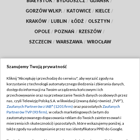
BIAŁYSTOK
/
BYDGOSZCZ
/
GDAŃSK
/
GORZÓW WLKP.
/
KATOWICE
/
KIELCE
/
KRAKÓW
/
LUBLIN
/
ŁÓDŹ
/
OLSZTYN
/
OPOLE
/
POZNAŃ
/
RZESZÓW
/
SZCZECIN
/
WARSZAWA
/
WROCŁAW
Szanujemy Twoją prywatność
Dołącz do nas:
Kliknij "Akceptuję i przechodzę do serwisu", aby wyrazić zgody na
korzystanie z technologii automatycznego śledzenia i zbierania danych,
TVP
dostęp do informacji na Twoim urządzeniu końcowym i ich
Abonament TVP
przechowywanie oraz na przetwarzanie Twoich danych osobowych przez
Regulamin TVP
nas, czyli Telewizję Polską S.A. w likwidacji (zwaną dalej również „TVP”),
Emisja w TVP
Zaufanych Partnerów z IAB* (1201 firm)
oraz pozostałych
Zaufanych
Polityka prywatności
Partnerów TVP (93 firm)
, w celach marketingowych (w tym do
Centrum informacji TVP
Moje zgody
zautomatyzowanego dopasowania reklam do Twoich zainteresowań i
mierzenia ich skuteczności) i pozostałych, które wskazujemy poniżej, a
Naziemna Telewizja Cyfrowa
Pomoc
także zgody na udostępnianie przez nas identyfikatora PPID do Google.
Sklep TVP
Biuro reklamy