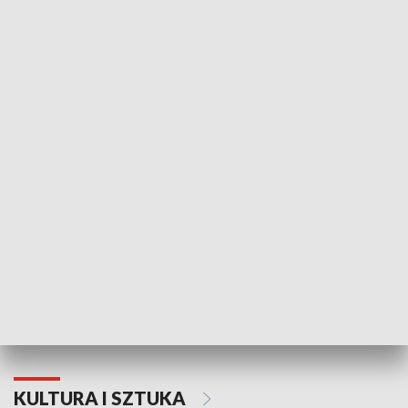
HISTORIA
70. rocznica Powstania
Narodowy Dzi
Poznańskiego Czerwca 1956 roku
Powstania Wi
KULTURA I SZTUKA