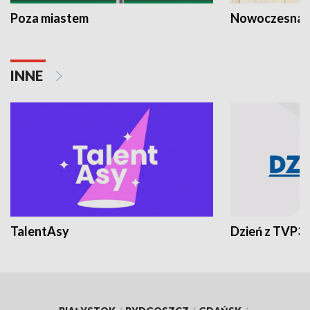
Poza miastem
Nowoczesna 
INNE
TalentAsy
Dzień z TVP3