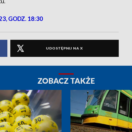
u.
23, GODZ. 18:30
UDOSTĘPNIJ NA X
ZOBACZ TAKŻE