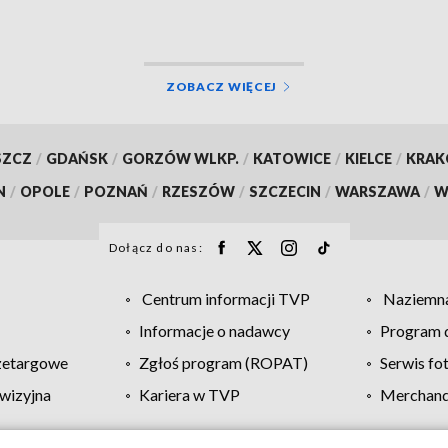
ZOBACZ WIĘCEJ
SZCZ
/
GDAŃSK
/
GORZÓW WLKP.
/
KATOWICE
/
KIELCE
/
KRA
N
/
OPOLE
/
POZNAŃ
/
RZESZÓW
/
SZCZECIN
/
WARSZAWA
/
W
Dołącz do nas:
Centrum informacji TVP
Naziemna
Informacje o nadawcy
Program d
zetargowe
Zgłoś program (ROPAT)
Serwis fo
wizyjna
Kariera w TVP
Merchandi