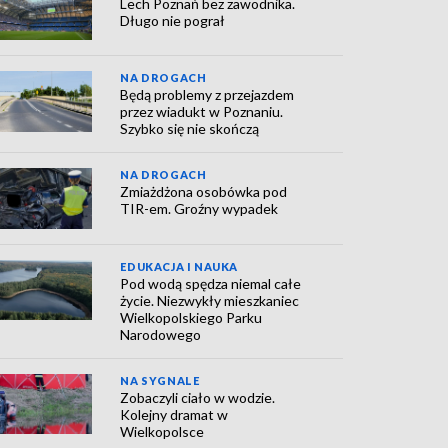
Lech Poznań bez zawodnika.
Długo nie pograł
NA DROGACH
Będą problemy z przejazdem
przez wiadukt w Poznaniu.
Szybko się nie skończą
NA DROGACH
Zmiażdżona osobówka pod
TIR-em. Groźny wypadek
EDUKACJA I NAUKA
Pod wodą spędza niemal całe
życie. Niezwykły mieszkaniec
Wielkopolskiego Parku
Narodowego
NA SYGNALE
Zobaczyli ciało w wodzie.
Kolejny dramat w
Wielkopolsce