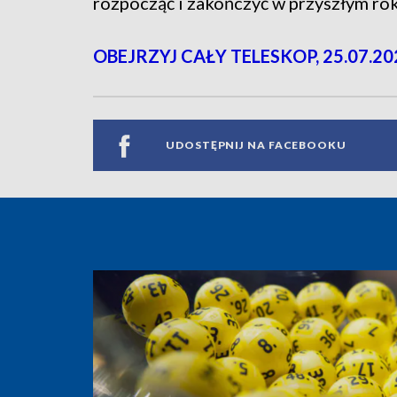
rozpocząć i zakończyć w przyszłym rok
OBEJRZYJ CAŁY TELESKOP, 25.07.20
UDOSTĘPNIJ NA FACEBOOKU