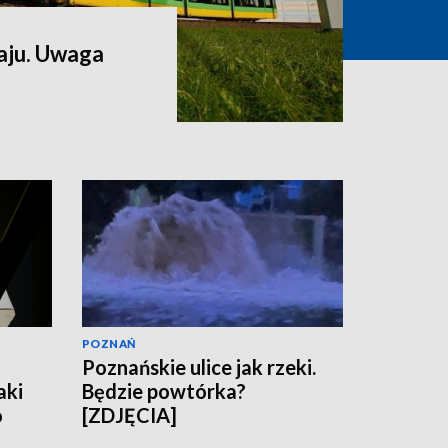
aju. Uwaga
POZNAŃ
Poznańskie ulice jak rzeki.
aki
Będzie powtórka?
o
[ZDJĘCIA]