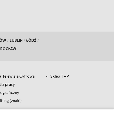
KÓW
/
LUBLIN
/
ŁÓDŹ
/
ROCŁAW
 Telewizja Cyfrowa
Sklep TVP
la prasy
tograficzny
sing (znaki)