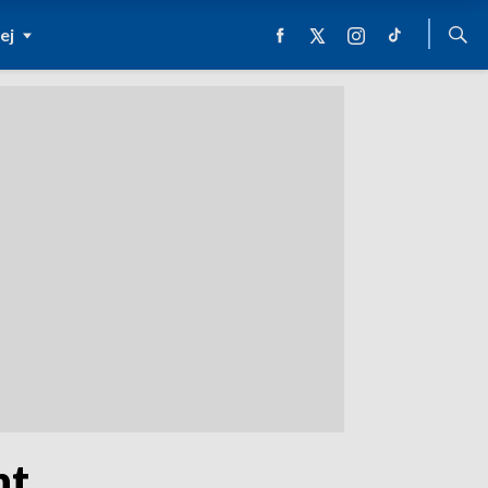
ej
nt