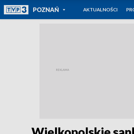
POWRÓT DO
POZNAŃ
AKTUALNOŚCI
PR
TVP REGIONY
Wielkopolskie san