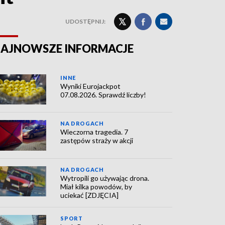
UDOSTĘPNIJ:
AJNOWSZE INFORMACJE
INNE
Wyniki Eurojackpot
07.08.2026. Sprawdź liczby!
NA DROGACH
Wieczorna tragedia. 7
zastępów straży w akcji
NA DROGACH
Wytropili go używając drona.
Miał kilka powodów, by
uciekać [ZDJĘCIA]
SPORT