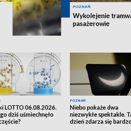
POZNAŃ
Wykolejenie tramw
pasażerowie
Ń
POZNAŃ
i LOTTO 06.08.2026.
Niebo pokaże dwa
go dziś uśmiechnęło
niezwykłe spektakle. T
zczęście?
dzień zdarza się bardz
rzadko