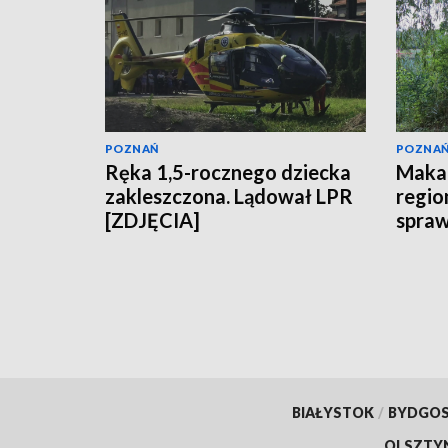
POZNAŃ
POZNA
Ręka 1,5-rocznego dziecka
Makab
zakleszczona. Lądował LPR
regio
[ZDJĘCIA]
spraw
BIAŁYSTOK
/
BYDGO
OLSZTY