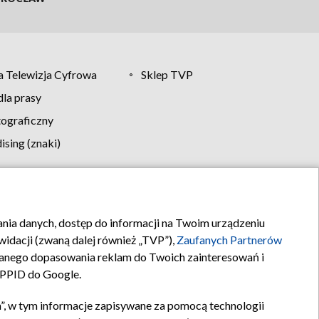
 Telewizja Cyfrowa
Sklep TVP
la prasy
tograficzny
sing (znaki)
klamy
Kontakt
rania danych, dostęp do informacji na Twoim urządzeniu
idacji (zwaną dalej również „TVP”),
Zaufanych Partnerów
anego dopasowania reklam do Twoich zainteresowań i
a PPID do Google.
”, w tym informacje zapisywane za pomocą technologii