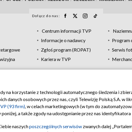
Dołącz do nas:
Centrum informacji TVP
Naziemna
Informacje o nadawcy
Program d
zetargowe
Zgłoś program (ROPAT)
Serwis fo
wizyjna
Kariera w TVP
Merchandi
Polityka prywatności
Moje zgody
Pomoc
Biuro re
ody na korzystanie z technologii automatycznego śledzenia i zbie
 danych osobowych przez nas, czyli Telewizję Polską S.A. w likw
VP (93 firm)
, w celach marketingowych (w tym do zautomatyzow
 poniżej, a także zgody na udostępnianie przez nas identyfikator
Ciebie naszych
poszczególnych serwisów
zwanych dalej „Portalem