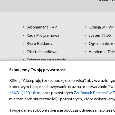
Abonament TVP
Emisja w TVP
Rada Programowa
System NOS
Biuro Reklamy
Ogłoszenie pr
Oferta Handlowa
Akademia Tele
Telegazeta ogłoszenia
Szanujemy Twoją prywatność
Regulamin TVP
Kliknij "Akceptuję i przechodzę do serwisu", aby wyrazić zg
końcowym i ich przechowywanie oraz na przetwarzanie Twoich
z IAB* (1201 firm)
oraz pozostałych
Zaufanych Partnerów T
mierzenia ich skuteczności) i pozostałych, które wskazujemy
Twoje dane osobowe zbierane podczas odwiedzania przez 