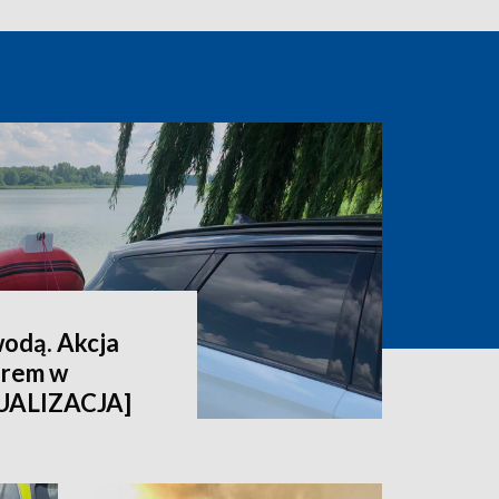
wodą. Akcja
orem w
TUALIZACJA]