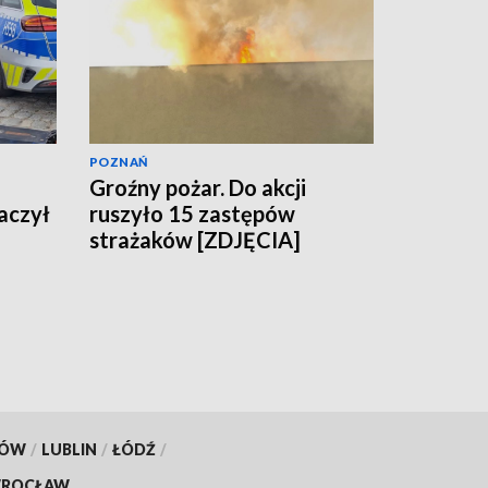
POZNAŃ
Groźny pożar. Do akcji
maczył
ruszyło 15 zastępów
strażaków [ZDJĘCIA]
KÓW
/
LUBLIN
/
ŁÓDŹ
/
ROCŁAW