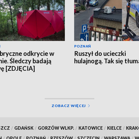
Ń
POZNAŃ
ryczne odkrycie w
Ruszył do ucieczki
nie. Śledczy badają
hulajnogą. Tak się tłu
ę [ZDJĘCIA]
ZOBACZ WIĘCEJ
SZCZ
/
GDAŃSK
/
GORZÓW WLKP.
/
KATOWICE
/
KIELCE
/
KRA
N
/
OPOLE
/
POZNAŃ
/
RZESZÓW
/
SZCZECIN
/
WARSZAWA
/
W