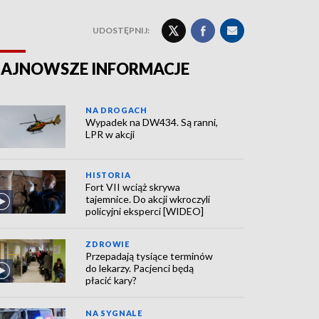
UDOSTĘPNIJ:
AJNOWSZE INFORMACJE
NA DROGACH
Wypadek na DW434. Są ranni,
LPR w akcji
HISTORIA
Fort VII wciąż skrywa
tajemnice. Do akcji wkroczyli
policyjni eksperci [WIDEO]
ZDROWIE
Przepadają tysiące terminów
do lekarzy. Pacjenci będą
płacić kary?
NA SYGNALE