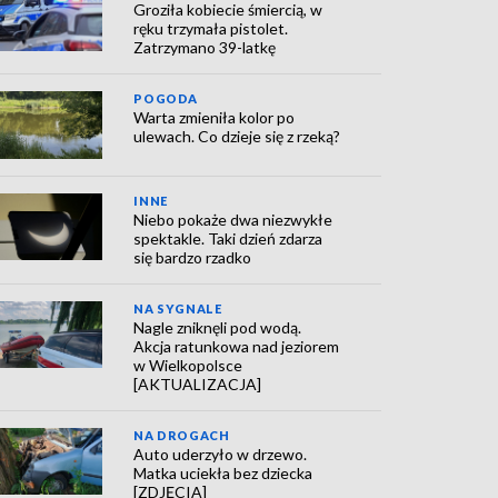
Groziła kobiecie śmiercią, w
ręku trzymała pistolet.
Zatrzymano 39-latkę
POGODA
Warta zmieniła kolor po
ulewach. Co dzieje się z rzeką?
INNE
Niebo pokaże dwa niezwykłe
spektakle. Taki dzień zdarza
się bardzo rzadko
NA SYGNALE
Nagle zniknęli pod wodą.
Akcja ratunkowa nad jeziorem
w Wielkopolsce
[AKTUALIZACJA]
NA DROGACH
Auto uderzyło w drzewo.
Matka uciekła bez dziecka
[ZDJĘCIA]