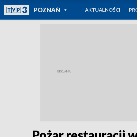
POWRÓT DO
POZNAŃ
AKTUALNOŚCI
PR
TVP REGIONY
Pożar restauracji 