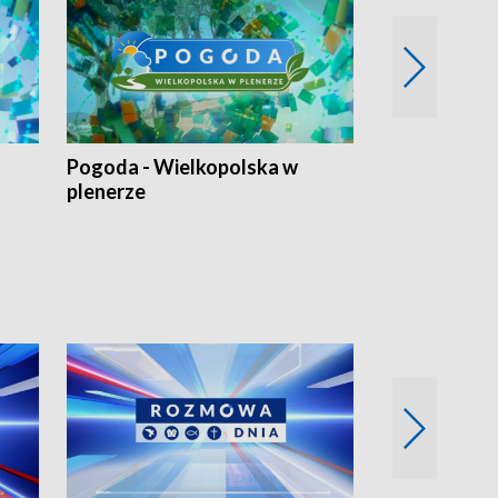
Pogoda - Wielkopolska w
Eko prognoza
plenerze