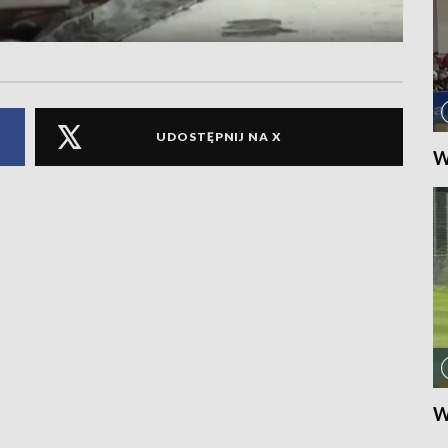
UDOSTĘPNIJ NA X
W
W