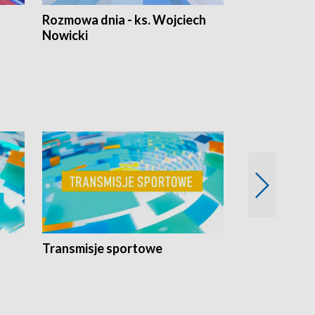
Rozmowa dnia - ks. Wojciech
Euro Fakty
Nowicki
Transmisje sportowe
Reportaże s