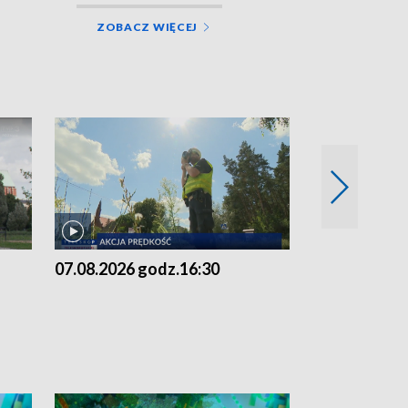
ZOBACZ WIĘCEJ
07.08.2026 godz.16:30
07.08.2026 g