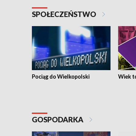
SPOŁECZEŃSTWO
Pociąg do Wielkopolski
Wiek to
GOSPODARKA