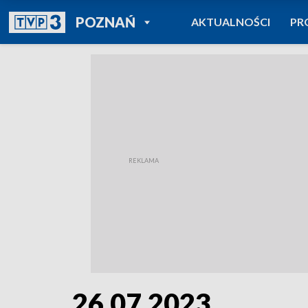
POWRÓT DO
POZNAŃ
AKTUALNOŚCI
PR
TVP REGIONY
26.07.2023