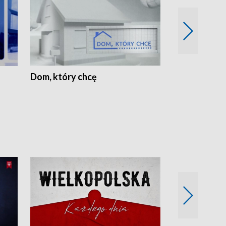
Dom, który chcę
Biznes Wielk