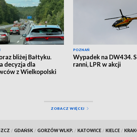
Ń
POZNAŃ
oraz bliżej Bałtyku.
Wypadek na DW434. S
 decyzja dla
ranni, LPR w akcji
wców z Wielkopolski
ZOBACZ WIĘCEJ
SZCZ
/
GDAŃSK
/
GORZÓW WLKP.
/
KATOWICE
/
KIELCE
/
KRA