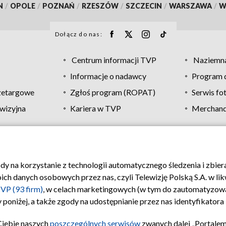
N
/
OPOLE
/
POZNAŃ
/
RZESZÓW
/
SZCZECIN
/
WARSZAWA
/
W
Dołącz do nas:
Centrum informacji TVP
Naziemna
Informacje o nadawcy
Program d
zetargowe
Zgłoś program (ROPAT)
Serwis fo
wizyjna
Kariera w TVP
Merchandi
Polityka prywatności
Moje zgody
Pomoc
Biuro re
ody na korzystanie z technologii automatycznego śledzenia i zbie
 danych osobowych przez nas, czyli Telewizję Polską S.A. w likw
VP (93 firm)
, w celach marketingowych (w tym do zautomatyzow
 poniżej, a także zgody na udostępnianie przez nas identyfikator
Ciebie naszych
poszczególnych serwisów
zwanych dalej „Portalem