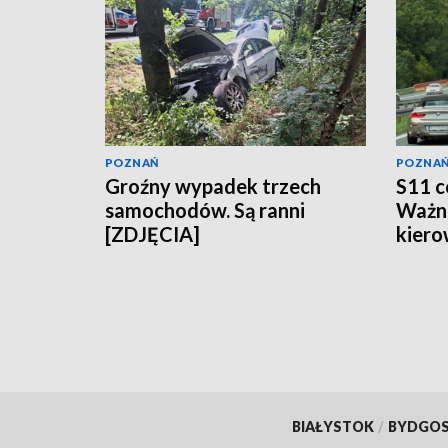
POZNAŃ
POZNA
Groźny wypadek trzech
S11 c
samochodów. Są ranni
Ważna
[ZDJĘCIA]
kiero
BIAŁYSTOK
/
BYDGO