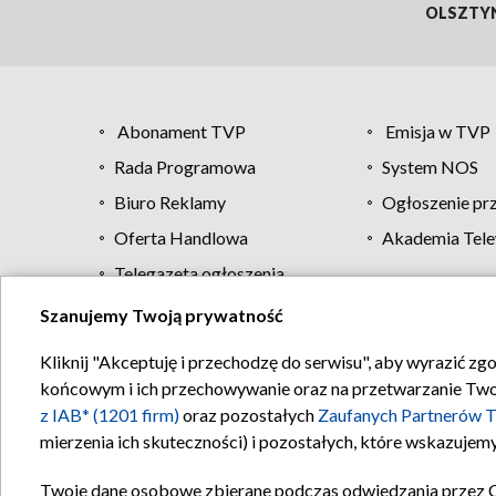
OLSZTY
Abonament TVP
Emisja w TVP
Rada Programowa
System NOS
Biuro Reklamy
Ogłoszenie pr
Oferta Handlowa
Akademia Tele
Telegazeta ogłoszenia
Szanujemy Twoją prywatność
Regulamin TVP
Kliknij "Akceptuję i przechodzę do serwisu", aby wyrazić zg
końcowym i ich przechowywanie oraz na przetwarzanie Twoich
z IAB* (1201 firm)
oraz pozostałych
Zaufanych Partnerów T
mierzenia ich skuteczności) i pozostałych, które wskazujemy
Twoje dane osobowe zbierane podczas odwiedzania przez 