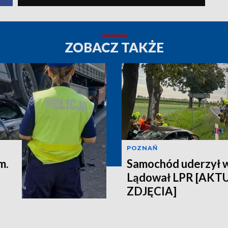
ZOBACZ TAKŻE
POZNAŃ
m.
Samochód uderzył 
Lądował LPR [AKT
ZDJĘCIA]