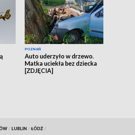
POZNAŃ
ą
Auto uderzyło w drzewo.
Matka uciekła bez dziecka
[ZDJĘCIA]
KÓW
/
LUBLIN
/
ŁÓDŹ
/