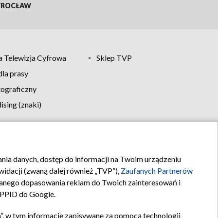
ROCŁAW
 Telewizja Cyfrowa
Sklep TVP
la prasy
tograficzny
sing (znaki)
klamy
Kontakt
rania danych, dostęp do informacji na Twoim urządzeniu
idacji (zwaną dalej również „TVP”),
Zaufanych Partnerów
anego dopasowania reklam do Twoich zainteresowań i
a PPID do Google.
”, w tym informacje zapisywane za pomocą technologii