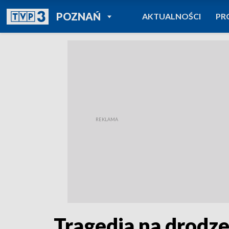
POWRÓT DO
POZNAŃ
AKTUALNOŚCI
PR
TVP REGIONY
Tragedia na drodz